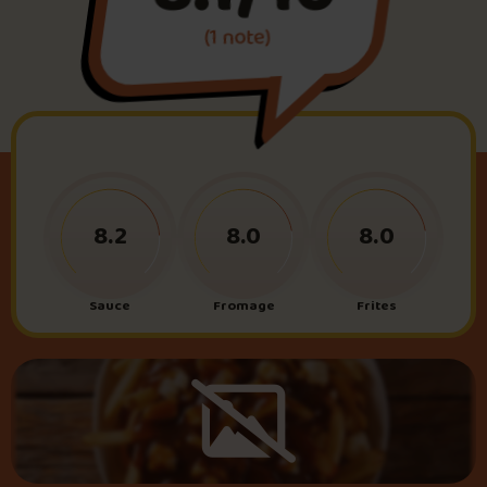
(1 note)
Foire aux questions
Me connecter
8.2
8.0
8.0
Sauce
Fromage
Frites