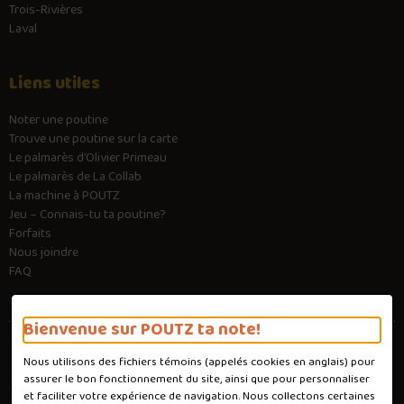
Trois-Rivières
Laval
Liens utiles
Noter une poutine
Trouve une poutine sur la carte
Le palmarès d’Olivier Primeau
Le palmarès de La Collab
La machine à POUTZ
Jeu – Connais-tu ta poutine?
Forfaits
Nous joindre
FAQ
Bienvenue sur POUTZ ta note!
Nous utilisons des fichiers témoins (appelés
cookies
en anglais) pour
Conditions d'utilisation
assurer le bon fonctionnement du site, ainsi que pour personnaliser
Politique de confidentialité
et faciliter votre expérience de navigation. Nous collectons certaines