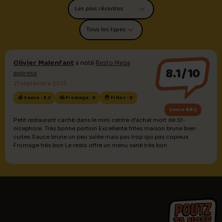
Trier les commentaires
Filtrer par type de poutine
Olivier Malenfant
a noté
Resto Mega
8.1/10
express
21 septembre 2025
🍯 Sauce : 8.2
🧀 Fromage : 8
🍟 Frites : 8
Sauce BBQ
Petit restaurant caché dans le mini centre d’achat mort de St-
nicephore. Très bonne portion Excellente frites maison brune bien
cuites Sauce brune un peu salée mais pas trop qui pas copieux
Fromage très bon Le resto offre un menu varié très bon