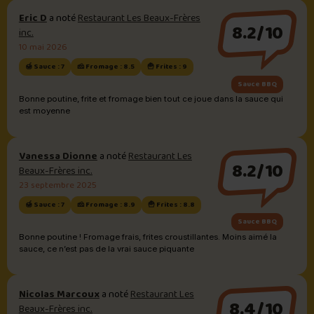
Eric D
a noté
Restaurant Les Beaux-Frères
8.2/10
inc.
10 mai 2026
🍯 Sauce : 7
🧀 Fromage : 8.5
🍟 Frites : 9
Sauce BBQ
Bonne poutine, frite et fromage bien tout ce joue dans la sauce qui
est moyenne
Vanessa Dionne
a noté
Restaurant Les
8.2/10
Beaux-Frères inc.
23 septembre 2025
🍯 Sauce : 7
🧀 Fromage : 8.9
🍟 Frites : 8.8
Sauce BBQ
Bonne poutine ! Fromage frais, frites croustillantes. Moins aimé la
sauce, ce n’est pas de la vrai sauce piquante
Nicolas Marcoux
a noté
Restaurant Les
8.4/10
Beaux-Frères inc.