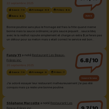
22 septembre 2025
🍯 Sauce : 7.4
🧀 Fromage : 8.9
🍟 Frites : 8.6
Autre
🥓 Extra : 8.5
Bonne poutine sans plus le fromage est frais la frite quand meme
bonne mais la sauce ordinaire j ai pris sauce piquant....sauce bbq
avec le la redhot rajoute simplement et charge un extra $ je ferais pas
un détour pour sa meton mais s etait correct le service est bon...
Funzy Yt
a noté
Restaurant Les Beaux-
6.8/10
Frères inc.
20 septembre 2025
🍯 Sauce : 7.4
🧀 Fromage : 6
🍟 Frites : 7
Sauce brune
J’ai adoré essayer leur restaurant malheureusement j’ai pas été
conquis mais ça reste une bonne poutine.
Stéphane Marcotte
a noté
Restaurant Les
9.7/10
Beaux-Frères inc.