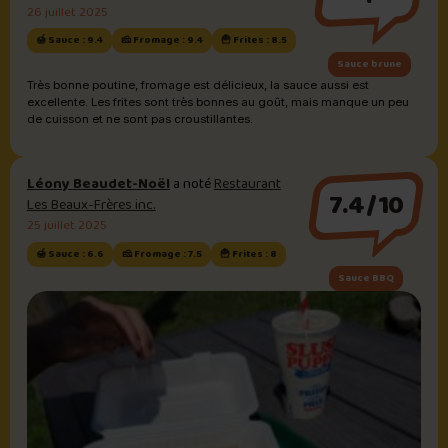
26 juillet 2025
🍯 Sauce : 9.4
🧀 Fromage : 9.4
🍟 Frites : 8.5
Sauce brune
Très bonne poutine, fromage est délicieux, la sauce aussi est
excellente. Les frites sont très bonnes au goût, mais manque un peu
de cuisson et ne sont pas croustillantes.
Léony Beaudet-Noël
a noté
Restaurant
7.4/10
Les Beaux-Frères inc.
25 juillet 2025
🍯 Sauce : 6.6
🧀 Fromage : 7.5
🍟 Frites : 8
Sauce BBQ