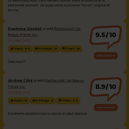
La sauce bbq était franchement bonne. Belle ambiance et le
personnel souriant. Jai aussi aimé la poutine "tacos" original et
bonne.
Daphnee Ouellet
a noté
Restaurant Les
9.5/10
Beaux-Frères inc.
24 juillet 2025
🍯 Sauce : 8.4
🧀 Fromage : 10
🍟 Frites : 10
Sauce brune
Delicieux!!!
Jérémy Côté
a noté
Restaurant Les Beaux-
8.9/10
Frères inc.
24 juillet 2025
🍯 Sauce : 8
🧀 Fromage : 9
🍟 Frites : 9.6
Sauce brune
Excellente poutine mais la sauce un peut épaisse