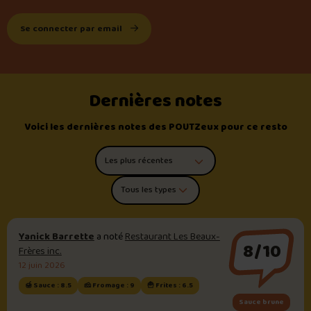
Se connecter par email
Dernières notes
Voici les dernières notes des POUTZeux pour ce resto
Trier les commentaires
Filtrer par type de poutine
Yanick Barrette
a noté
Restaurant Les Beaux-
8/10
Frères inc.
12 juin 2026
🍯 Sauce : 8.5
🧀 Fromage : 9
🍟 Frites : 6.5
Sauce brune