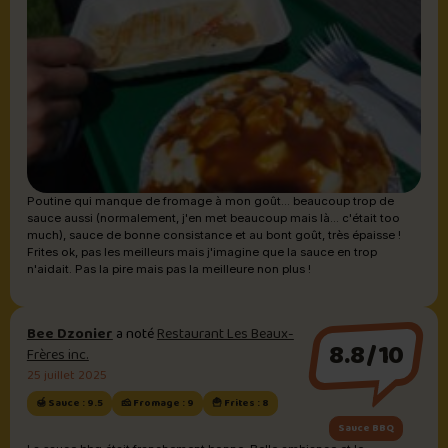
Poutine qui manque de fromage à mon goût... beaucoup trop de
sauce aussi (normalement, j'en met beaucoup mais là... c'était too
much), sauce de bonne consistance et au bont goût, très épaisse !
Frites ok, pas les meilleurs mais j'imagine que la sauce en trop
n'aidait. Pas la pire mais pas la meilleure non plus !
Bee Dzonier
a noté
Restaurant Les Beaux-
8.8/10
Frères inc.
25 juillet 2025
🍯 Sauce : 9.5
🧀 Fromage : 9
🍟 Frites : 8
Sauce BBQ