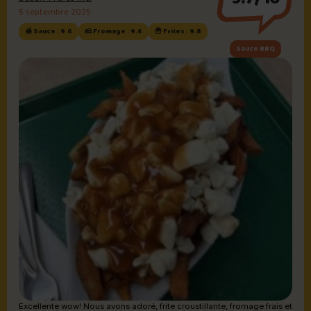
5 septembre 2025
🍯 Sauce : 9.6
🧀 Fromage : 9.6
🍟 Frites : 9.8
Sauce BBQ
Excellente wow! Nous avons adoré, frite croustillante, fromage frais et