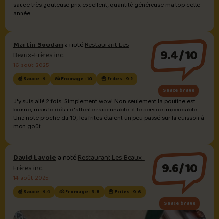
sauce très gouteuse prix excellent, quantité généreuse ma top cette
année.
Martin Soudan
a noté
Restaurant Les
9.4/10
Beaux-Frères inc.
16 août 2025
🍯 Sauce : 9
🧀 Fromage : 10
🍟 Frites : 9.2
Sauce brune
J'y suis allé 2 fois. Simplement wow! Non seulement la poutine est
bonne, mais le délai d'attente raisonnable et le service impeccable!
Une note proche du 10, les frites étaient un peu passé sur la cuisson à
mon goût..
David Lavoie
a noté
Restaurant Les Beaux-
9.6/10
Frères inc.
14 août 2025
🍯 Sauce : 9.4
🧀 Fromage : 9.8
🍟 Frites : 9.6
Sauce brune