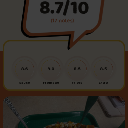
8.7/10
Foire aux questions
(17 notes)
Me connecter
8.6
9.0
8.5
8.5
Sauce
Fromage
Frites
Extra