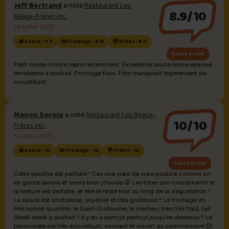
Jeff Bertrand
a noté
Restaurant Les
8.9/10
Beaux-Frères inc.
24 juillet 2025
🍯 Sauce : 9.3
🧀 Fromage : 8.9
🍟 Frites : 8.4
Sauce brune
Petit casse-croute repris récemment. Excellente sauce brune epaisse
enrobante a souhait. Fromage frais. Frite manquant legerement de
croustillant
Manon Savoie
a noté
Restaurant Les Beaux-
10/10
Frères inc.
17 juillet 2025
🍯 Sauce : 10
🧀 Fromage : 10
🍟 Frites : 10
Sauce brune
Cette poutine est parfaite ! Ces une vrais de vrais poutine comme on
en goute jamais et servis bien chaude 😛 Les frites son croustillante et
la texture est parfaite, et elle le reste tout au long de la dégustation !
La sauce est onctueuse, soyeuse et très goûteuse !! Le fromage en
très bonne quantité, le Saint-Guillaume, le meilleur, très très frais, fait
Skwik skwik à souhait !! Il y en a partout partout jusqu’en dessous !! Le
personnels est très accueillant, souriant et ouvert au commentaire 😊