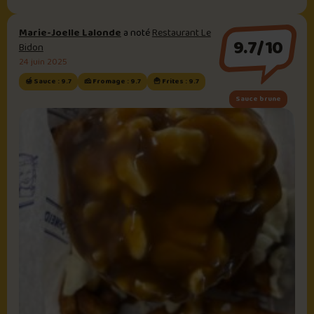
Marie-Joelle Lalonde
a noté
Restaurant Le
9.7/10
Bidon
24 juin 2025
🍯 Sauce : 9.7
🧀 Fromage : 9.7
🍟 Frites : 9.7
Sauce brune