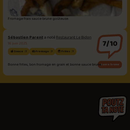
Fromage frais sauce brune goûteuse.
Sébastien Parent
a noté
Restaurant Le Bidon
7/10
16 juin 2025
🍯 Sauce : 7
🧀 Fromage : 7
🍟 Frites : 7
Sauce brune
Bonne frites, bon fromage en grain et bonne sauce brune.