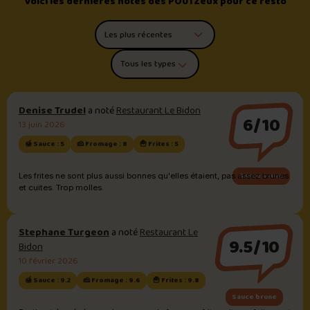
Voici les dernières notes des POUTZeux pour ce resto
Trier les commentaires
Filtrer par type de poutine
Denise Trudel
a noté
Restaurant Le Bidon
6/10
13 juin 2026
🍯 Sauce : 5
🧀 Fromage : 8
🍟 Frites : 5
Sauce brune
Les frites ne sont plus aussi bonnes qu'elles étaient, pas assez brunes
et cuites. Trop molles.
Stephane Turgeon
a noté
Restaurant Le
9.5/10
Bidon
10 février 2026
🍯 Sauce : 9.2
🧀 Fromage : 9.6
🍟 Frites : 9.8
Sauce brune