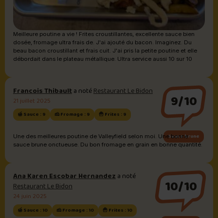
Meilleure poutine a vie ! Frites croustillantes, excellente sauce bien
dosée, fromage ultra frais de. J'ai ajouté du bacon. Imaginez. Du
beau bacon croustillant et frais cuit. J'ai pris la petite poutine et elle
débordait dans le plateau métallique. Ultra service aussi 10 sur 10
Francois Thibault
a noté
Restaurant Le Bidon
9/10
21 juillet 2025
🍯 Sauce : 9
🧀 Fromage : 9
🍟 Frites : 9
Sauce brune
Une des meilleures poutine de Valleyfield selon moi. Une bonne
sauce brune onctueuse. Du bon fromage en grain en bonne quantité.
Ana Karen Escobar Hernandez
a noté
10/10
Restaurant Le Bidon
24 juin 2025
🍯 Sauce : 10
🧀 Fromage : 10
🍟 Frites : 10