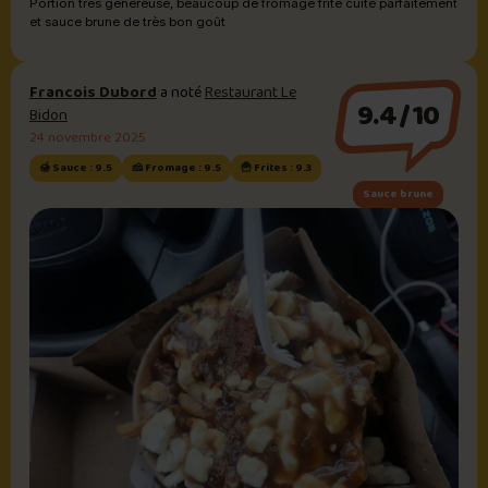
Portion très généreuse, beaucoup de fromage frite cuite parfaitement
et sauce brune de très bon goût
Francois Dubord
a noté
Restaurant Le
9.4/10
Bidon
24 novembre 2025
🍯 Sauce : 9.5
🧀 Fromage : 9.5
🍟 Frites : 9.3
Sauce brune