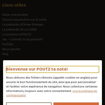
Liens utiles
Noter une poutine
Trouve une poutine sur la carte
Le palmarès d’Olivier Primeau
Le palmarès de La Collab
La machine à POUTZ
Jeu – Connais-tu ta poutine?
Forfaits
Nous joindre
FAQ
Bienvenue sur POUTZ ta note!
Nous utilisons des fichiers témoins (appelés
cookies
en anglais) pour
Conditions d'utilisation
assurer le bon fonctionnement du site, ainsi que pour personnaliser
Politique de confidentialité
et faciliter votre expérience de navigation. Nous collectons certaines
Personnaliser les cookies
informations, toujours avec votre consentement.
Lire la politique de
Conception :
Ekloweb
confidentialité.