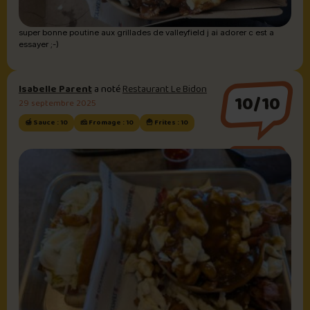
super bonne poutine aux grillades de valleyfield j ai adorer c est a
essayer ;-)
Isabelle Parent
a noté
Restaurant Le Bidon
10/10
29 septembre 2025
🍯 Sauce : 10
🧀 Fromage : 10
🍟 Frites : 10
Sauce brune