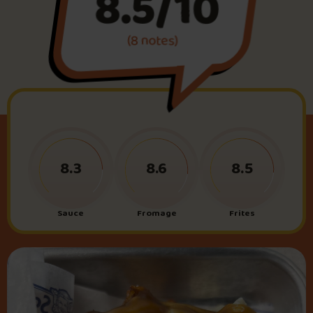
8.5/10
(8 notes)
Foire aux questions
Me connecter
8.3
8.6
8.5
Sauce
Fromage
Frites