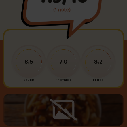
(1 note)
Foire aux questions
Me connecter
8.5
7.0
8.2
Sauce
Fromage
Frites