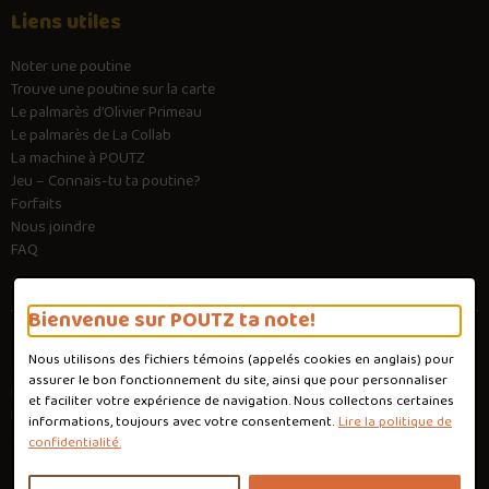
Liens utiles
Noter une poutine
Trouve une poutine sur la carte
Le palmarès d’Olivier Primeau
Le palmarès de La Collab
La machine à POUTZ
Jeu – Connais-tu ta poutine?
Forfaits
Nous joindre
FAQ
Bienvenue sur POUTZ ta note!
Nous utilisons des fichiers témoins (appelés
cookies
en anglais) pour
Conditions d'utilisation
assurer le bon fonctionnement du site, ainsi que pour personnaliser
Politique de confidentialité
et faciliter votre expérience de navigation. Nous collectons certaines
Personnaliser les cookies
informations, toujours avec votre consentement.
Lire la politique de
Conception :
Ekloweb
confidentialité.