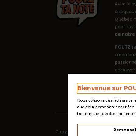
Avec le
h
critiques 
Québec mé
pour ras
de notre 
POUTZ ta
communau
passionné
découvert
plus just
importanc
Bienvenue sur POU
poutines 
Nous utilisons des fichiers té
que pour personnaliser et faci
toujours avec votre consente
Personnal
Copyright © 2026
Co