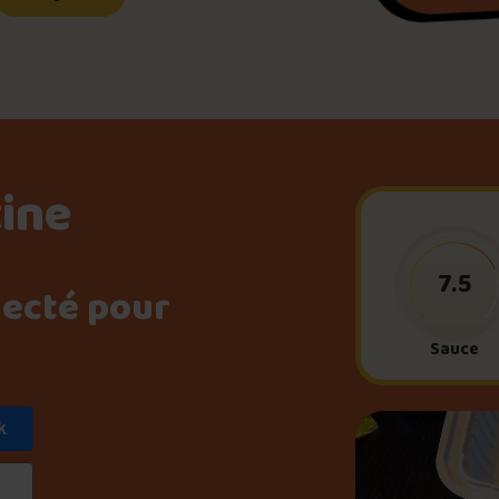
Le palmarès d’Olivier Pri
Jeu – Connais-tu ta pouti
tine
Forfaits
7.5
necté pour
Foire aux questions
Sauce
k
Me connecter