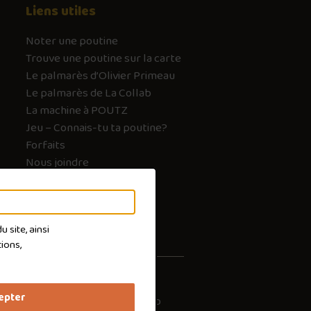
Liens utiles
Noter une poutine
Trouve une poutine sur la carte
Le palmarès d’Olivier Primeau
Le palmarès de La Collab
La machine à POUTZ
Jeu – Connais-tu ta poutine?
Forfaits
Nous joindre
FAQ
 site, ainsi
ions,
epter
les cookies
Conception :
Ekloweb