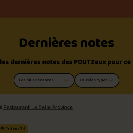
Dernières notes
 les dernières notes des POUTZeux pour ce
Trier les commentaires
Filtrer par type de poutine
té
Restaurant La Belle Province
🍟 Frites : 7.5