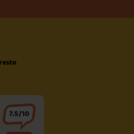
 resto
7.5/10