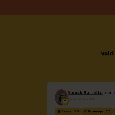
Voici
Yanick Barrette
a no
25 octobre 2025
🍯 Sauce : 7.5
🧀 Fromage : 7.5