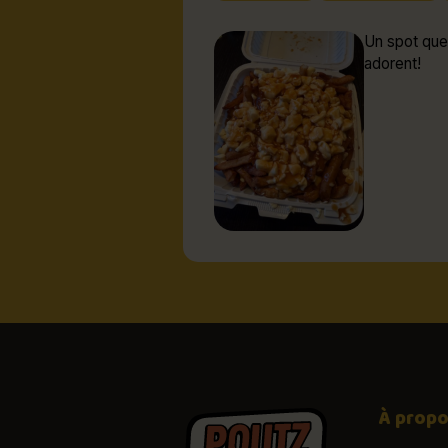
Un spot que
adorent!
À prop