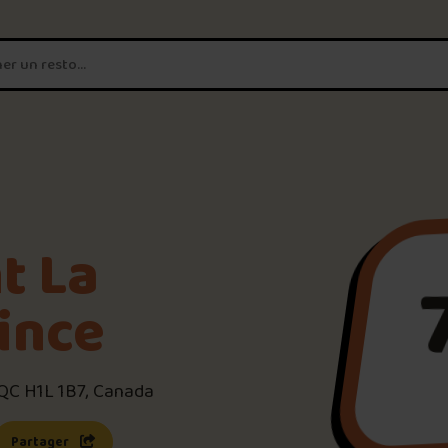
T'es un vrai
amateur de poutine?
Connecte-toi
pour POUTZ ta no
Noter une poutine!
t La
Trouve une POUTZ sur la 
ince
Palmarès des meilleures 
 QC H1L 1B7, Canada
s une nouvelle fenêtre)
 lien s’ouvrira dans une nouvelle fenêtre)
Partager