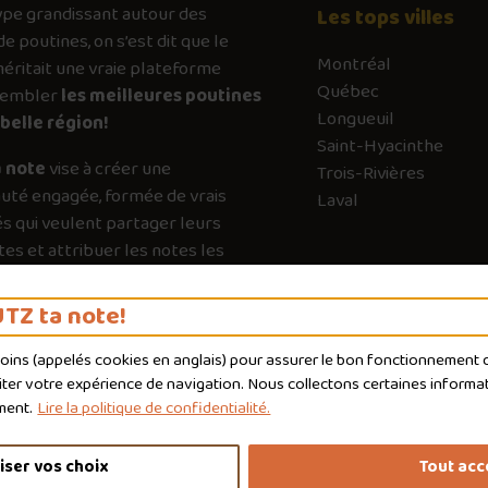
ype
grandissant autour des
Les tops villes
de poutines, on s’est dit que le
Montréal
ritait une vraie plateforme
Québec
sembler
les meilleures poutines
Longueuil
belle région!
Saint-Hyacinthe
 note
vise à créer une
Trois-Rivières
té engagée, formée de vrais
Laval
s qui veulent partager leurs
es et attribuer les notes les
es possible. Chaque vote a son
e pour guider les autres vers les
TZ ta note!
qui valent vraiment le détour.
moins (appelés
cookies
en anglais) pour assurer le bon fonctionnement du
liter votre expérience de navigation. Nous collectons certaines informat
ment.
Lire la politique de confidentialité.
iser vos choix
Tout acc
nditions d'utilisation
Politique de confidentialité
Personnaliser 