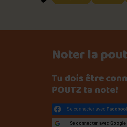
Noter la pou
Tu dois être con
POUTZ ta note!
Se connecter avec
Faceboo
Se connecter avec
Google