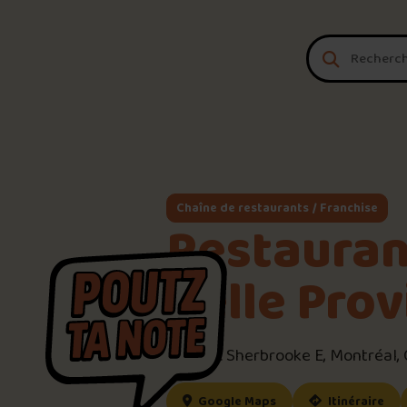
Aller au contenu
Chaîne de restaurants / Franchise
Restauran
Belle Prov
8660 R. Sherbrooke E, Montréal,
(ce lien s’ouvrira dan
(ce
Google Maps
Itinéraire