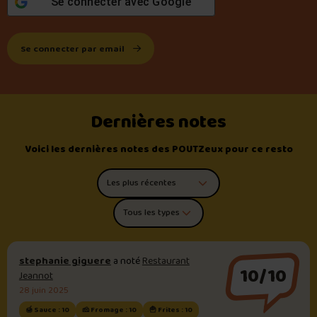
Se connecter avec
Google
Se connecter par email
Dernières notes
Voici les dernières notes des POUTZeux pour ce resto
Trier les commentaires
Filtrer par type de poutine
stephanie giguere
a noté
Restaurant
10/10
Jeannot
28 juin 2025
🍯 Sauce : 10
🧀 Fromage : 10
🍟 Frites : 10