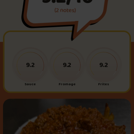
(2 notes)
Foire aux questions
Me connecter
9.2
9.2
9.2
Sauce
Fromage
Frites