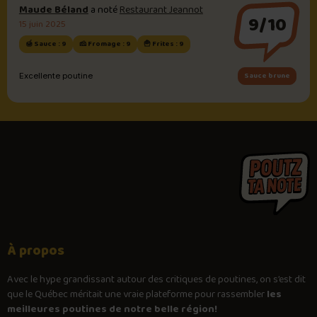
Maude Béland
a noté
Restaurant Jeannot
9/10
15 juin 2025
🍯 Sauce : 9
🧀 Fromage : 9
🍟 Frites : 9
Sauce brune
Excellente poutine
À propos
Avec le
hype
grandissant autour des critiques de poutines, on s’est dit
que le Québec méritait une vraie plateforme pour rassembler
les
meilleures poutines de notre belle région!