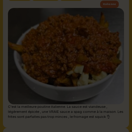
Italienne
C'est la meilleure poutine italienne. La sauce est viandeuse ,
légèrement épicée , une VRAIE sauce a spag comme à la maison. Les
frites sont parfaites pas trop minces , le fromage est squick 👌