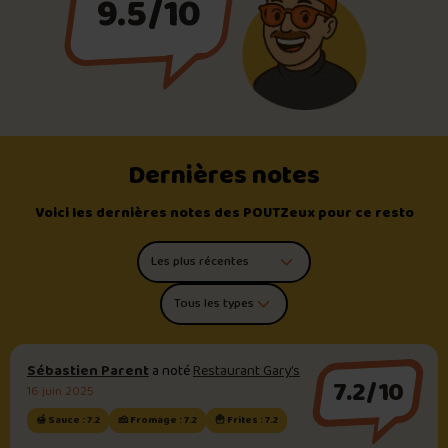
9.5/10
Dernières notes
Voici les dernières notes des POUTZeux pour ce resto
Trier les commentaires
Filtrer par type de poutine
Sébastien Parent
a noté
Restaurant Gary’s
7.2/10
16 juin 2025
🍯 Sauce : 7.2
🧀 Fromage : 7.2
🍟 Frites : 7.2