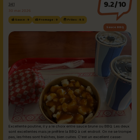
9.2/10
341
30 mai 2026
🍯 Sauce : 9
🧀 Fromage : 9
🍟 Frites : 9.5
Sauce BBQ
Excellente poutine, il y a le choix entre sauce brune ou BBQ. Les deux
sont excellentes mais je préfère la BBQ à cet endroit. On ne se trompe
pas, les frites sont fraîches, bien cuites. C'est un excellent casse-