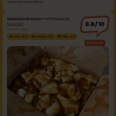
croute qui vaut le détour.
Sebastien Bruyere
a noté
Restaurant
8.8/10
Circuit 341
2 janvier 2026
🍯 Sauce : 8.8
🧀 Fromage : 8.8
🍟 Frites : 8.8
Sauce brune