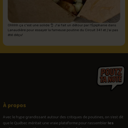
Ohhhh ça c'est une solide 👌 J'ai fait un détour par l'Épiphanie dans
Lanaudière pour essayer la fameuse poutine du Circuit 341 et j'ai pas
été déçu!
À propos
Avec le
hype
grandissant autour des critiques de poutines, on s’est dit
que le Québec méritait une vraie plateforme pour rassembler
les