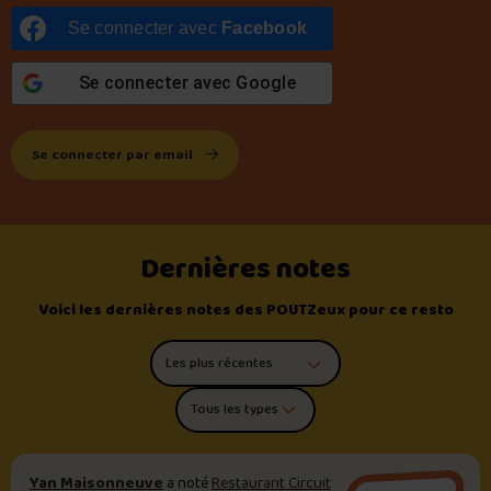
Se connecter avec
Facebook
Se connecter avec
Google
Se connecter par email
Dernières notes
Voici les dernières notes des POUTZeux pour ce resto
Trier les commentaires
Filtrer par type de poutine
Yan Maisonneuve
a noté
Restaurant Circuit