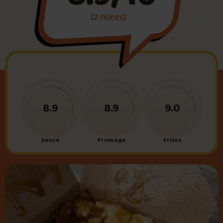
(2 notes)
Foire aux questions
Me connecter
8.9
8.9
9.0
Sauce
Fromage
Frites