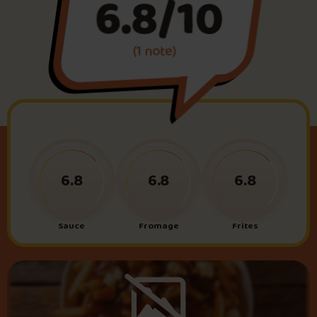
6.8/10
Foire aux questions
(1 note)
Me connecter
6.8
6.8
6.8
Sauce
Fromage
Frites