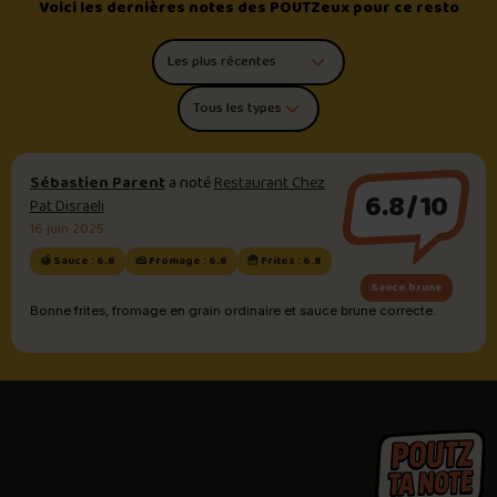
Voici les dernières notes des POUTZeux pour ce resto
Trier les commentaires
Filtrer par type de poutine
Sébastien Parent
a noté
Restaurant Chez
6.8/10
Pat Disraeli
16 juin 2025
🍯 Sauce : 6.8
🧀 Fromage : 6.8
🍟 Frites : 6.8
Sauce brune
Bonne frites, fromage en grain ordinaire et sauce brune correcte.