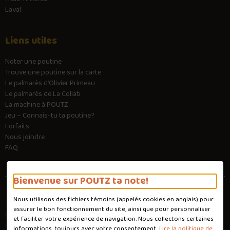
Laval
Liens utiles
Noter une poutine
Trouve une poutine sur la carte
Le palmarès d’Olivier Primeau
Le palmarès de La Collab
La machine à POUTZ
Jeu – Connais-tu ta poutine?
Forfaits
Nous joindre
FAQ
Bienvenue sur POUTZ ta note!
Nous utilisons des fichiers témoins (appelés
cookies
en anglais) pour
Conditions d'utilisation
assurer le bon fonctionnement du site, ainsi que pour personnaliser
Politique de confidentialité
et faciliter votre expérience de navigation. Nous collectons certaines
Personnaliser les cookies
informations, toujours avec votre consentement.
Lire la politique de