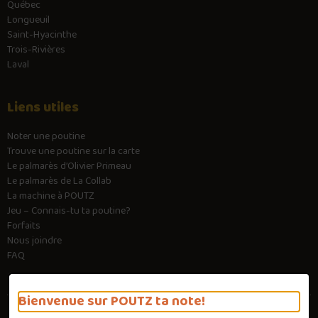
Québec
Longueuil
Saint-Hyacinthe
Trois-Rivières
Laval
Liens utiles
Noter une poutine
Trouve une poutine sur la carte
Le palmarès d’Olivier Primeau
Le palmarès de La Collab
La machine à POUTZ
Jeu – Connais-tu ta poutine?
Forfaits
Nous joindre
FAQ
Bienvenue sur POUTZ ta note!