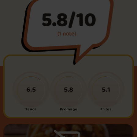
5.8/10
Foire aux questions
(1 note)
Me connecter
6.5
5.8
5.1
Sauce
Fromage
Frites