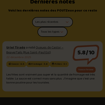
Dernières notes
Voici les dernières notes des POUTZeux pour ce resto
Trier les commentaires
Filtrer par type de poutine
Uriel Tirado
a noté
Queues de Castor –
5.8/10
BeaverTails (Rue Saint-Paul Est)
22 décembre 2025
🍯 Sauce : 6.5
🧀 Fromage : 5.8
🍟 Frites : 5.1
Sauce brune
Les frites sont vraiment pas super et la quantité de fromage est très
faible. La sauce est correct mais sans plus. J’imagine que c’est une
bonne poutine pour les touristes.