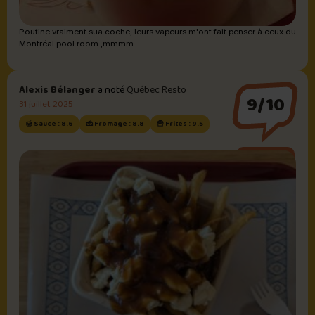
Poutine vraiment sua coche, leurs vapeurs m'ont fait penser à ceux du
Montréal pool room ,mmmm....
Alexis Bélanger
a noté
Québec Resto
9/10
31 juillet 2025
🍯 Sauce : 8.6
🧀 Fromage : 8.8
🍟 Frites : 9.5
Sauce brune