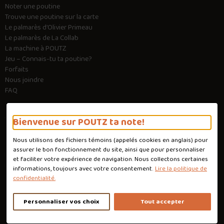
Noter une poutine
Trouve une poutine sur la carte
Le palmarès d’Olivier Primeau
Le palmarès de La Collab
La machine à POUTZ
Jeu – Connais-tu ta poutine?
Forfaits
Nous joindre
FAQ
Bienvenue sur POUTZ ta note!
Nous utilisons des fichiers témoins (appelés
cookies
en anglais) pour
Conditions d'utilisation
assurer le bon fonctionnement du site, ainsi que pour personnaliser
Politique de confidentialité
et faciliter votre expérience de navigation. Nous collectons certaines
Personnaliser les cookies
informations, toujours avec votre consentement.
Lire la politique de
Conception :
Ekloweb
confidentialité.
Personnaliser vos choix
Tout accepter
Copyright © 2026