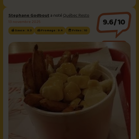
Stephane Godbout
a noté
Québec Resto
9.6/10
13 novembre 2025
🍯 Sauce : 9.3
🧀 Fromage : 9.4
🍟 Frites : 10
Sauce brune