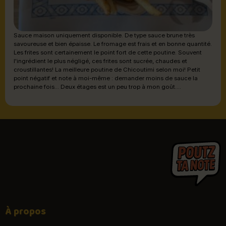
Sauce maison uniquement disponible. De type sauce brune très
savoureuse et bien épaisse. Le fromage est frais et en bonne quantité.
Les frites sont certainement le point fort de cette poutine. Souvent
l'ingrédient le plus négligé, ces frites sont sucrée, chaudes et
croustillantes! La meilleure poutine de Chicoutimi selon moi! Petit
point négatif et note à moi-même : demander moins de sauce la
prochaine fois... Deux étages est un peu trop à mon goût....
À propos