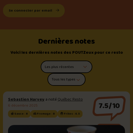
Se connecter par email
Dernières notes
Voici les dernières notes des POUTZeux pour ce resto
Trier les commentaires
Filtrer par type de poutine
Sebastien Harvey
a noté
Québec Resto
7.5/10
6 décembre 2025
🍯 Sauce : 8
🧀 Fromage : 8
🍟 Frites : 6.5
Sauce brune