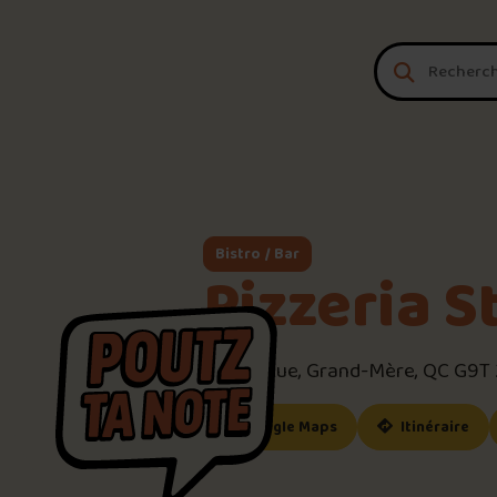
Aller au contenu
Bistro / Bar
Pizzeria S
491 7E Rue, Grand-Mère, QC G9T
(ce lien s’ouvrira dan
(ce
Google Maps
Itinéraire