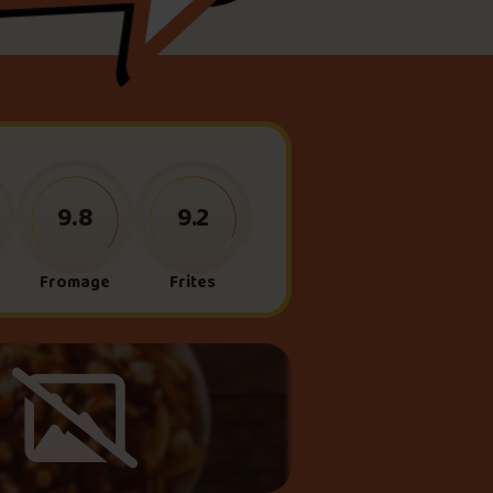
meau
ne?
9.8
9.2
Fromage
Frites