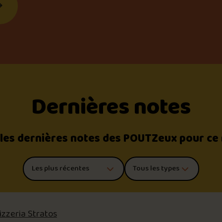
Dernières notes
 les dernières notes des POUTZeux pour ce
Trier les commentaires
Filtrer par type de poutine
izzeria Stratos