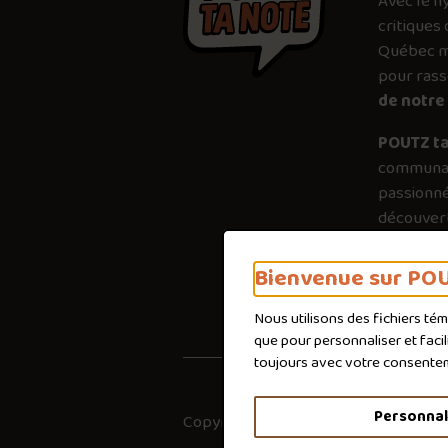
Avec le
h
critiques 
Québec mé
pour ras
de notre 
POUTZ ta
communau
passionné
découvert
plus just
importanc
Bienvenue sur POU
poutines 
Nous utilisons des fichiers té
que pour personnaliser et faci
toujours avec votre consente
Personnal
Copyright © 2026
Co