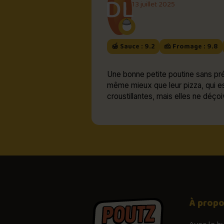
DL
13 juillet 2025
🍯 Sauce : 9.2
🧀 Fromage : 9.8
Une bonne petite poutine sans pré
même mieux que leur pizza, qui es
croustillantes, mais elles ne déçoi
À prop