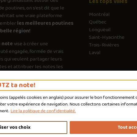
ype
grandissant autour des
Les tops villes
de poutines, on s’est dit que le
Montréal
ritait une vraie plateforme
Québec
sembler
les meilleures poutines
Longueuil
belle région!
Saint-Hyacinthe
 note
vise à créer une
Trois-Rivières
té engagée, formée de vrais
Laval
s qui veulent partager leurs
es et attribuer les notes les
es possible. Chaque vote a son
e pour guider les autres vers les
TZ ta note!
qui valent vraiment le détour.
moins (appelés
cookies
en anglais) pour assurer le bon fonctionnement du
liter votre expérience de navigation. Nous collectons certaines informat
ment.
Lire la politique de confidentialité.
iser vos choix
Tout acc
nditions d'utilisation
Politique de confidentialité
Personnaliser 