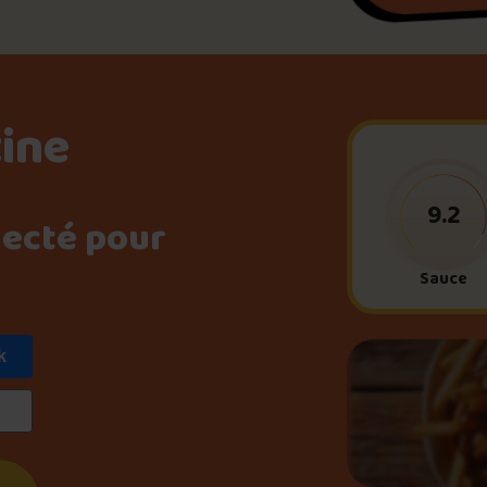
Le palmarès d’Olivier Pri
Jeu – Connais-tu ta pouti
tine
Forfaits
9.2
necté pour
Sauce
Foire aux questions
k
Me connecter