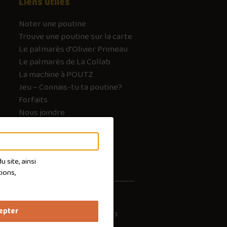
Liens utiles
Noter une poutine
Trouve une poutine sur la carte
Le palmarès d’Olivier Primeau
Le palmarès de La Collab
La machine à POUTZ
Jeu – Connais-tu ta poutine?
Forfaits
Nous joindre
FAQ
 site, ainsi
ions,
epter
les cookies
Conception :
Ekloweb