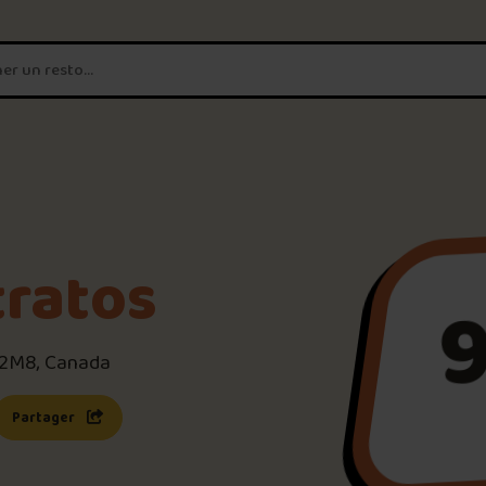
T'es un vrai
amateur de poutine?
Connecte-toi
pour POUTZ ta no
Noter une poutine!
tratos
9
Trouve une POUTZ sur la 
 2M8, Canada
Palmarès des meilleures 
s une nouvelle fenêtre)
 lien s’ouvrira dans une nouvelle fenêtre)
Partager