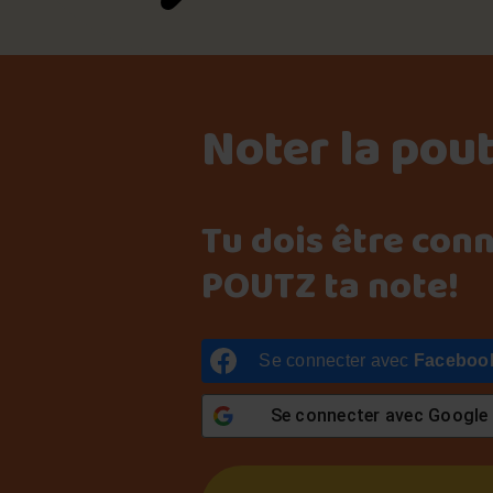
Noter la pou
Tu dois être con
POUTZ ta note!
Se connecter avec
Faceboo
Se connecter avec
Google