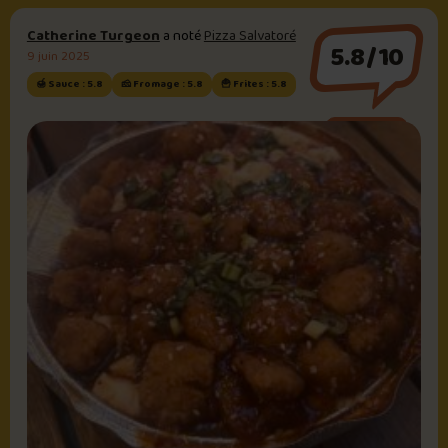
Catherine Turgeon
a noté
Pizza Salvatoré
5.8/10
9 juin 2025
🍯 Sauce : 5.8
🧀 Fromage : 5.8
🍟 Frites : 5.8
Sauce brune