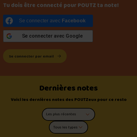
Tu dois être connecté pour POUTZ ta note!
Se connecter avec
Facebook
Se connecter avec
Google
Se connecter par email
Dernières notes
Voici les dernières notes des POUTZeux pour ce resto
Trier les commentaires
Filtrer par type de poutine