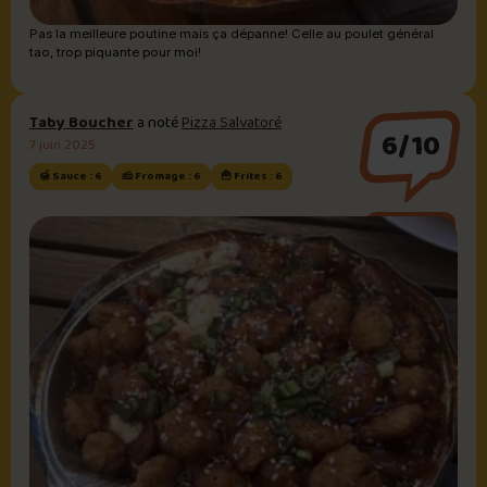
Pas la meilleure poutine mais ça dépanne! Celle au poulet général
tao, trop piquante pour moi!
Taby Boucher
a noté
Pizza Salvatoré
6/10
7 juin 2025
🍯 Sauce : 6
🧀 Fromage : 6
🍟 Frites : 6
Sauce brune