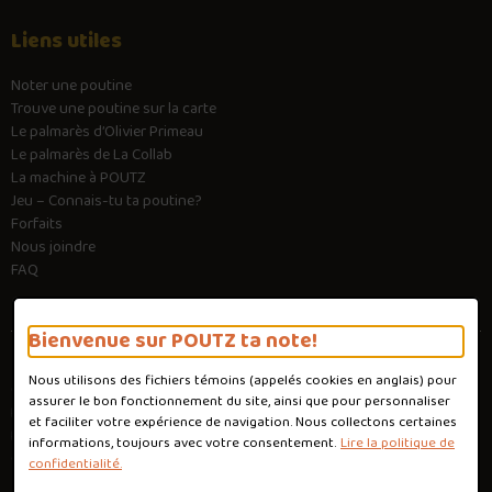
Liens utiles
Noter une poutine
Trouve une poutine sur la carte
Le palmarès d’Olivier Primeau
Le palmarès de La Collab
La machine à POUTZ
Jeu – Connais-tu ta poutine?
Forfaits
Nous joindre
FAQ
Bienvenue sur POUTZ ta note!
Nous utilisons des fichiers témoins (appelés
cookies
en anglais) pour
Conditions d'utilisation
assurer le bon fonctionnement du site, ainsi que pour personnaliser
Politique de confidentialité
et faciliter votre expérience de navigation. Nous collectons certaines
Personnaliser les cookies
informations, toujours avec votre consentement.
Lire la politique de
Conception :
Ekloweb
confidentialité.