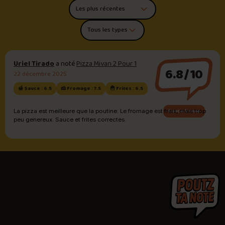
Trier les commentaires
Filtrer par type de poutine
Uriel Tirado
a noté
Pizza Mivan 2 Pour 1
6.8/10
22 décembre 2025
🍯 Sauce : 6.5
🧀 Fromage : 7.5
🍟 Frites : 6.5
Sauce brune
La pizza est meilleure que la poutine. Le fromage est frais, mais trop
peu genereux. Sauce et frites correctes.