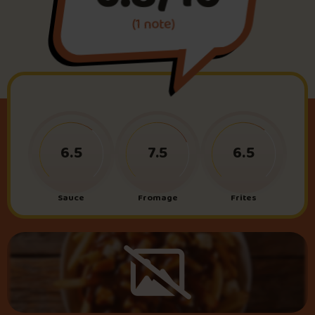
(1 note)
Foire aux questions
Me connecter
6.5
7.5
6.5
Sauce
Fromage
Frites