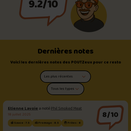
9.2/10
Dernières notes
Voici les dernières notes des POUTZeux pour ce resto
Trier les commentaires
Filtrer par type de poutine
Etienne Lavoie
a noté
Phil Smoked Meat
8/10
18 juillet 2025
🍯 Sauce : 7.5
🧀 Fromage : 8.5
🍟 Frites : 8