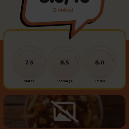
(2 notes)
Foire aux questions
Me connecter
7.5
8.5
8.0
Sauce
Fromage
Frites