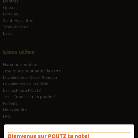
Montréal
Québec
Longueuil
Saint-Hyacinthe
Trois-Rivières
Laval
Liens utiles
Noter une poutine
Trouve une poutine sur la carte
Le palmarès d’Olivier Primeau
Le palmarès de La Collab
La machine à POUTZ
Jeu – Connais-tu ta poutine?
Forfaits
Nous joindre
FAQ
Bienvenue sur POUTZ ta note!