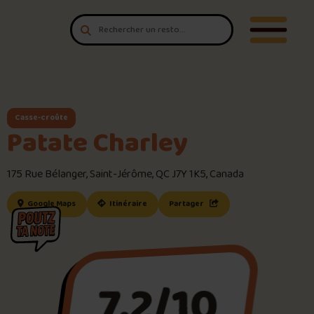
Aller au contenu
T'es un vrai
Ouvrir/F
amateur de poutine?
Connecte-toi
pour POUTZ ta note!
Noter une poutine!
Casse-croûte
Patate Charley
Trouve une POUTZ sur la cart
175 Rue Bélanger, Saint-Jérôme, QC J7Y 1K5, Canada
Palmarès des meilleures pout
(ce lien s’ouvrira dans une nouvelle fenêtre)
(ce lien s’ouvrira dans une nouvelle fenêtre
Google Maps
Itinéraire
Partager
Le palmarès d’Olivier Primeau
Jeu – Connais-tu ta poutine?
7.2/10
Forfaits