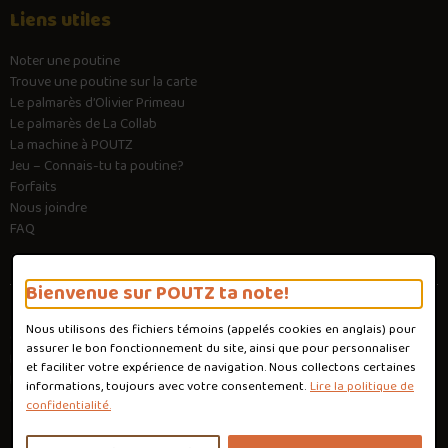
Liens utiles
Noter une poutine
Trouve une poutine sur la carte
Le palmarès d’Olivier Primeau
Le palmarès de La Collab
La machine à POUTZ
Jeu – Connais-tu ta poutine?
Forfaits
Nous joindre
FAQ
Bienvenue sur POUTZ ta note!
Nous utilisons des fichiers témoins (appelés
cookies
en anglais) pour
Conditions d'utilisation
assurer le bon fonctionnement du site, ainsi que pour personnaliser
Politique de confidentialité
et faciliter votre expérience de navigation. Nous collectons certaines
Personnaliser les cookies
informations, toujours avec votre consentement.
Lire la politique de
Conception :
Ekloweb
confidentialité.