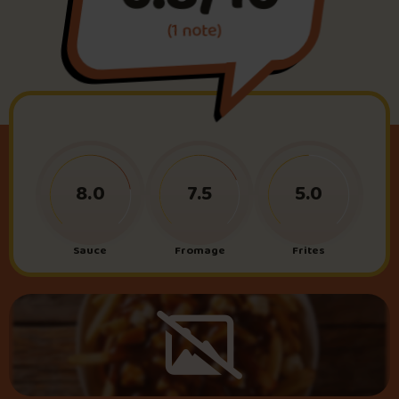
(1 note)
Foire aux questions
Me connecter
8.0
7.5
5.0
Sauce
Fromage
Frites