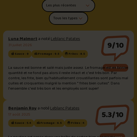
Trier les commentaires
Filtrer par type de poutine
Luna Malmort
a noté
Leblanc Patates
9/10
31 juillet 2026
🍯 Sauce : 9
🧀 Fromage : 9.5
🍟 Frites : 8.5
Sauce brune
La sauce est bonne et salé mais juste assez. Le fromage est en bonne
quantité et ne fond pas alors il reste intact et c'est très bon. Par
contre, les frite, bien qu'habituellement croustillantes sont parfois mal
cuites et croquantes malgré la mention " frites bien cuites". Dans
l'ensemble c'est très bon et les employés sont super!
Benjamin Roy
a noté
Leblanc Patates
5.3/10
17 août 2025
🍯 Sauce : 5.4
🧀 Fromage : 6.5
🍟 Frites : 4
Sauce brune
La poutine est servie dans une boîte de carton bien compacte.