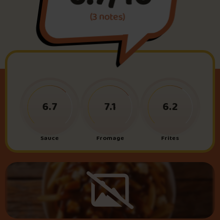
(3 notes)
Foire aux questions
Me connecter
6.7
7.1
6.2
Sauce
Fromage
Frites