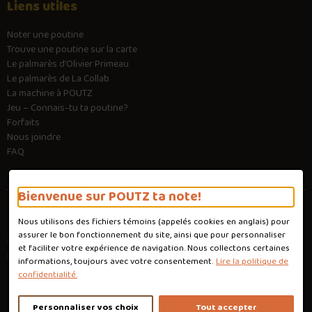
Liens utiles
Noter une poutine
Trouve une poutine sur la carte
Le palmarès d’Olivier Primeau
Le palmarès de La Collab
La machine à POUTZ
Jeu – Connais-tu ta poutine?
Forfaits
Nous joindre
FAQ
Bienvenue sur POUTZ ta note!
Nous utilisons des fichiers témoins (appelés
cookies
en anglais) pour
Conditions d'utilisation
assurer le bon fonctionnement du site, ainsi que pour personnaliser
Politique de confidentialité
et faciliter votre expérience de navigation. Nous collectons certaines
Personnaliser les cookies
informations, toujours avec votre consentement.
Lire la politique de
Conception :
Ekloweb
confidentialité.
Personnaliser vos choix
Tout accepter