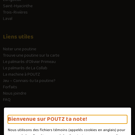
Saint-Hyacinthe
Trois-Rivières
Laval
Liens utiles
Noter une poutine
Trouve une poutine sur la carte
Le palmarès d’Olivier Primeau
Le palmarès de La Collab
La machine à POUTZ
Jeu – Connais-tu ta poutine?
Forfaits
Nous joindre
FAQ
Bienvenue sur POUTZ ta note!
Nous utilisons des fichiers témoins (appelés
cookies
en anglais) pour
Conditions d'utilisation