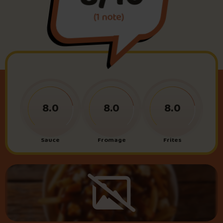
(1 note)
Foire aux questions
Me connecter
8.0
8.0
8.0
Sauce
Fromage
Frites