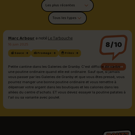
Trier les commentaires
Filtrer par type de poutine
Marc Arbour
a noté
Le Tarbouche
8/10
16 juin 2025
🍯 Sauce : 8
🧀 Fromage : 8
🍟 Frites : 8
Sauce brune
Petite cantine dans les Galeries de Granby. C'est difficile de vanter
une poutine ordinaire quand elle est ordinaire. Sauf que, si jamais
vous passer par les Galeries de Granby et que vous êtes pressé, vous
pourrez manger une bonne poutine ordinaire et vous remettre à
dépenser votre argent dans les boutiques et les calories dans les
allées du centre d'achats. ET vous devez essayer la poutine patates à
l'ail ou sa variante avec poulet.