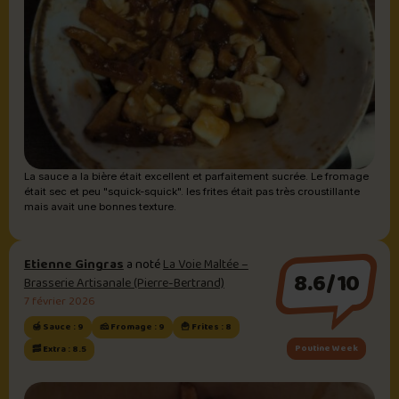
La sauce a la bière était excellent et parfaitement sucrée. Le fromage
était sec et peu "squick-squick". les frites était pas très croustillante
mais avait une bonnes texture.
Etienne Gingras
a noté
La Voie Maltée –
8.6/10
Brasserie Artisanale (Pierre-Bertrand)
7 février 2026
🍯 Sauce : 9
🧀 Fromage : 9
🍟 Frites : 8
Poutine Week
🥓 Extra : 8.5