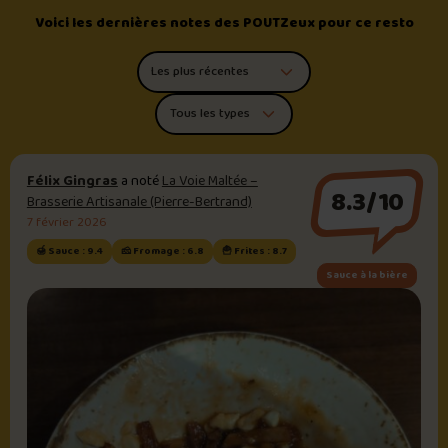
Voici les dernières notes des POUTZeux pour ce resto
Trier les commentaires
Filtrer par type de poutine
Félix Gingras
a noté
La Voie Maltée –
8.3/10
Brasserie Artisanale (Pierre-Bertrand)
7 février 2026
🍯 Sauce : 9.4
🧀 Fromage : 6.8
🍟 Frites : 8.7
Sauce à la bière