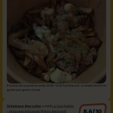
Poutine de la poutine week 2026. Goût fumé/sucré. Le steak haché ne
goûte pas grand chose.
Stéphane Marcotte
a noté
La Voie Maltée
8.6/10
– Brasserie Artisanale (Pierre-Bertrand)