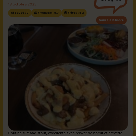
18 octobre 2025
🍯 Sauce : 9
🧀 Fromage : 8.7
🍟 Frites : 8.2
Sauce à la bière
Poutine surf and stout, excellente avec brisket de boeuf et crevette.