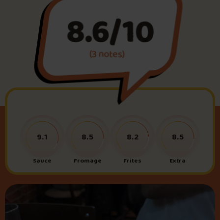
8.6/10
Foire aux questions
(3 notes)
Me connecter
9.1
8.5
8.2
8.5
Sauce
Fromage
Frites
Extra