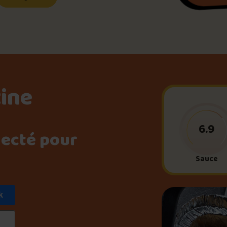
Le palmarès d’Olivier Pri
Jeu – Connais-tu ta pouti
tine
Forfaits
6.9
necté pour
Foire aux questions
Sauce
k
Me connecter