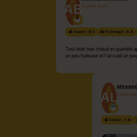
AB
22 juillet 2025
🍯 Sauce : 8.5
🧀 Fromage : 8.4
Tout était très chaud et quantité a
un peu huileuse et l'accueil un peu
alexand
AL
3 juillet 2
🍯 Sauce : 7.6