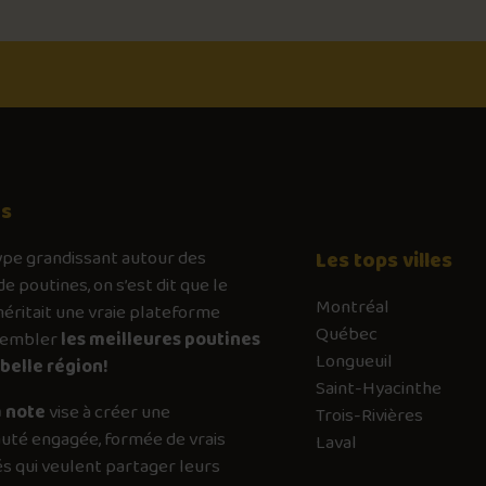
os
ype
grandissant autour des
Les tops villes
de poutines, on s’est dit que le
Montréal
ritait une vraie plateforme
Québec
sembler
les meilleures poutines
Longueuil
belle région!
Saint-Hyacinthe
 note
vise à créer une
Trois-Rivières
té engagée, formée de vrais
Laval
s qui veulent partager leurs