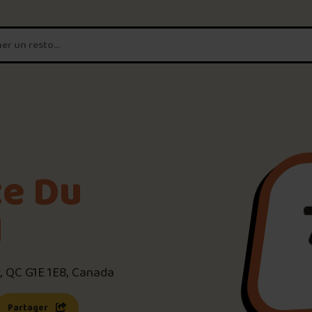
T'es un vrai
amateur de poutine?
Connecte-toi
pour POUTZ ta no
Noter une poutine!
te Du
Trouve une POUTZ sur la 
d
Palmarès des meilleures 
, QC G1E 1E8, Canada
s une nouvelle fenêtre)
 lien s’ouvrira dans une nouvelle fenêtre)
Partager