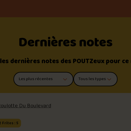
Dernières notes
 les dernières notes des POUTZeux pour ce
Trier les commentaires
Filtrer par type de poutine
Roulotte Du Boulevard
 Frites : 5