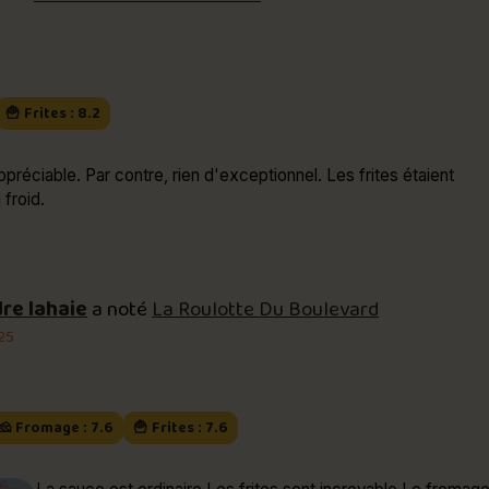
🍟 Frites : 8.2
ppréciable. Par contre, rien d'exceptionnel. Les frites étaient
 froid.
re lahaie
a noté
La Roulotte Du Boulevard
025
🧀 Fromage : 7.6
🍟 Frites : 7.6