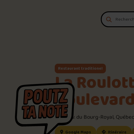
Aller au contenu
Restaurant traditionel
La Roulot
Boulevar
2505 Av. du Bourg-Royal, Québec
(ce lien s’ouvrira dan
(ce
Google Maps
Itinéraire