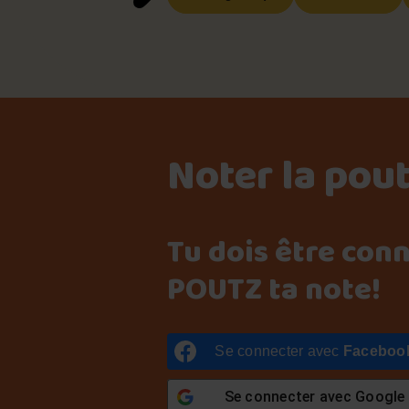
Noter la pou
Tu dois être con
POUTZ ta note!
Se connecter avec
Faceboo
Se connecter avec
Google