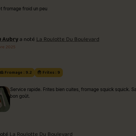
et fromage froid un peu
u Aubry
a noté
La Roulotte Du Boulevard
re 2025
🧀 Fromage : 9.2
🍟 Frites : 9
Service rapide. Frites bien cuites, fromage squick squick. 
bon goût.
noté
La Roulotte Du Boulevard