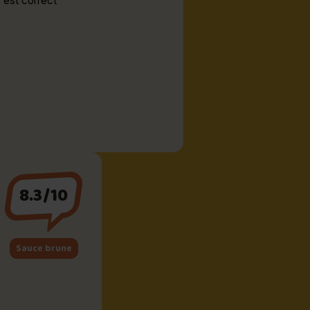
 est correct
8.3/10
Sauce brune