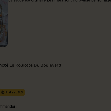
La sauce est ordinaire Les frites sont incroyable Le fromage
 noté
La Roulotte Du Boulevard
🍟 Frites : 8.3
e poutine A recommander !