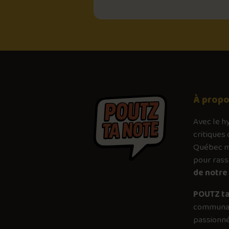
À prop
Avec le
h
critiques 
Québec mé
pour ras
de notre 
POUTZ ta
communau
passionné