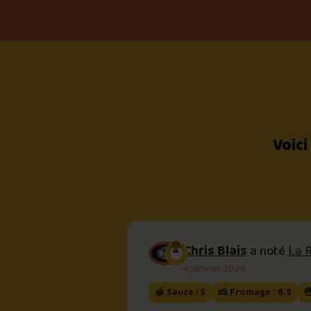
Voici
Chris Blais
a noté
La 
4 janvier 2026
🍯 Sauce : 5
🧀 Fromage : 6.5
