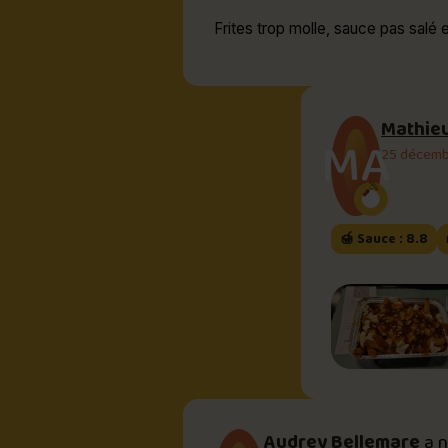
Frites trop molle, sauce pas salé 
Mathie
MA
25 décemb
🍯 Sauce : 8.8
Audrey Bellemare
a 