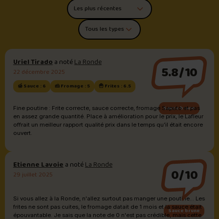
Trier les commentaires
Filtrer par type de poutine
Uriel Tirado
a noté
La Ronde
5.8/10
22 décembre 2025
🍯 Sauce : 6
🧀 Fromage : 5
🍟 Frites : 6.5
Sauce brune
Fine poutine : Frite correcte, sauce correcte, fromage Saputo et pas
en assez grande quantité. Place à amélioration pour le prix, le Lafleur
offrait un meilleur rapport qualité prix dans le temps qu’il était encore
ouvert.
Etienne Lavoie
a noté
La Ronde
0/10
29 juillet 2025
Si vous allez à la Ronde, n'allez surtout pas manger une poutine... Les
frites ne sont pas cuites, le fromage datait de 1 mois et la sauce était
Sauce brune
épouvantable. Je sais que la note de 0 n'est pas crédible, mais cette