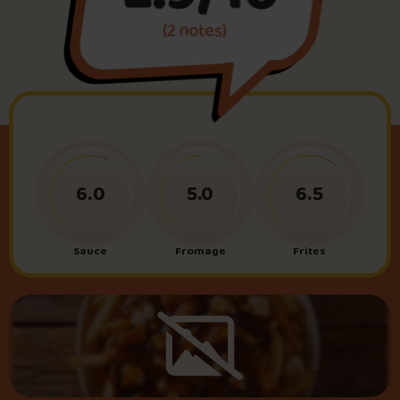
(2 notes)
Foire aux questions
Me connecter
6.0
5.0
6.5
Sauce
Fromage
Frites