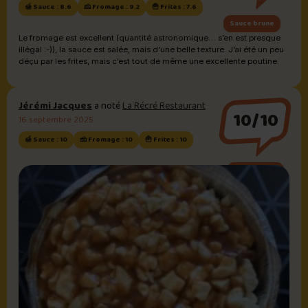
🍯 Sauce : 8.6
🧀 Fromage : 9.2
🍟 Frites : 7.6
Sauce brune
Le fromage est excellent (quantité astronomique… s’en est presque
illégal :-)), la sauce est salée, mais d’une belle texture. J’ai été un peu
déçu par les frites, mais c’est tout de même une excellente poutine.
Jérémi Jacques
a noté
La Récré Restaurant
10/10
16 septembre 2025
🍯 Sauce : 10
🧀 Fromage : 10
🍟 Frites : 10
Sauce brune