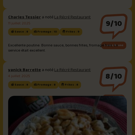
Charles Tessier
a noté
La Récré Restaurant
9/10
11 juillet 2025
🍯 Sauce : 8
🧀 Fromage : 10
🍟 Frites : 9
Sauce brune
Excellente poutine. Bonne sauce, bonnes frites, fromage frais. Le
service était excellent.
yanick Barrette
a noté
La Récré Restaurant
8/10
4 juillet 2025
🍯 Sauce : 8
🧀 Fromage : 8
🍟 Frites : 8
Sauce BBQ