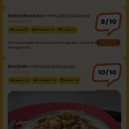
Valérie Bouchard
a noté
La Récré Restaurant
8/10
18 juillet 2025
🍯 Sauce : 8
🧀 Fromage : 8
🍟 Frites : 8
Sauce brune
Prix raisonnable. Bonne poutine en général. Sauce et frites normal et
fromage frais.
Hind Dolly
a noté
La Récré Restaurant
10/10
17 juillet 2025
🍯 Sauce : 10
🧀 Fromage : 10
🍟 Frites : 10
Sauce brune