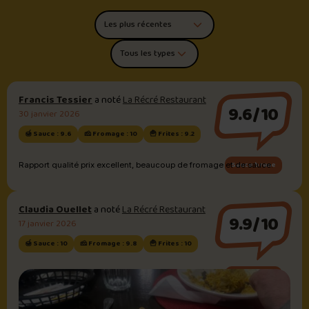
Trier les commentaires
Filtrer par type de poutine
Francis Tessier
a noté
La Récré Restaurant
9.6/10
30 janvier 2026
🍯 Sauce : 9.6
🧀 Fromage : 10
🍟 Frites : 9.2
Sauce brune
Rapport qualité prix excellent, beaucoup de fromage et de sauce.
Claudia Ouellet
a noté
La Récré Restaurant
9.9/10
17 janvier 2026
🍯 Sauce : 10
🧀 Fromage : 9.8
🍟 Frites : 10
Sauce brune