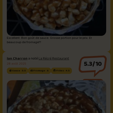
Excellent. Bon goût de sauce. Grosse portion pour le prix. Et
beaucoup de fromage!!!
Ian Charron
a noté
La Récré Restaurant
5.3/10
28 août 2025
🍯 Sauce : 5.5
🧀 Fromage : 6
🍟 Frites : 4.5
Sauce brune