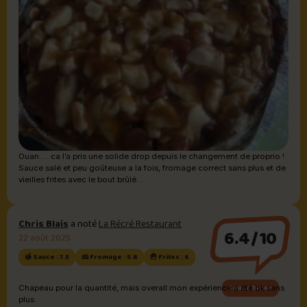
Ouan … ca l’a pris une solide drop depuis le changement de proprio !
Sauce salé et peu goûteuse a la fois, fromage correct sans plus et de
vieilles frites avec le bout brûlé…
Chris Blais
a noté
La Récré Restaurant
6.4/10
22 août 2025
🍯 Sauce : 7.5
🧀 Fromage : 5.8
🍟 Frites : 6
Sauce brune
Chapeau pour la quantité, mais overall mon expérience a été ok sans
plus.