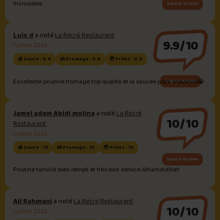
Sauce brune
Incroyable
Luis d
a noté
La Récré Restaurant
9.9/10
1 juillet 2025
🍯 Sauce : 9.9
🧀 Fromage : 9.9
🍟 Frites : 9.9
Sauce brune
Excellente poutine fromage top qualité et la saucee juste wawwww😁
Jamel adam Abidi molina
a noté
La Récré
10/10
Restaurant
1 juillet 2025
🍯 Sauce : 10
🧀 Fromage : 10
🍟 Frites : 10
Sauce brune
Poutine familial bien rempli et très bon service Alhamdulillah
Ali Rahmani
a noté
La Récré Restaurant
10/10
1 juillet 2025