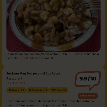
La meilleure poutine que j’ai pris so faar, J’AIME TROOP. C vraiment la
perfection, c’est fait avec amour 🥰
Josiane Van Dorpe
a noté
La Récré
9.9/10
Restaurant
16 juillet 2025
🍯 Sauce : 9.7
🧀 Fromage : 10
🍟 Frites : 10
Sauce brune
Une tonne de fromage dans tous les formats. Des frites parfaites.
Sauce 9.7, mais proche de la perfection. YUM.