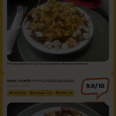
Prix abordable et tout les ingrédients étaient excellents!
Hugo Leveille
a noté
La Récré Restaurant
9.9/10
17 janvier 2026
🍯 Sauce : 10
🧀 Fromage : 9.6
🍟 Frites : 10
Sauce brune