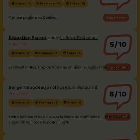
🍯 Sauce : 10
🧀 Fromage : 10
🍟 Frites : 10
Sauce brune
Meilleur poutine au Québec
Sébastien Parent
a noté
La Récré Restaurant
5/10
16 juin 2025
🍯 Sauce : 5
🧀 Fromage : 5
🍟 Frites : 5
Sauce brune
Excellente frites, trop de fromage en grain et sauce brune trop salée.
Serge Thibodeau
a noté
La Récré Restaurant
8/10
19 mai 2025
🍯 Sauce : 8
🧀 Fromage : 8
🍟 Frites : 8
Sauce brune
cettte poutine etait 9.5 avant la vente du commerce il on maintenant
ameliorer leur recette pour un 8/10