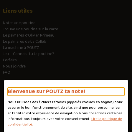
Liens utiles
Noter une poutine
Trouve une poutine sur la carte
Le palmarès d’Olivier Primeau
Le palmarès de La Collab
La machine à POUTZ
Jeu – Connais-tu ta poutine?
Forfaits
Nous joindre
FAQ
Bienvenue sur POUTZ ta note!
Nous utilisons des fichiers témoins (appelés
cookies
en anglais) pour
Conditions d'utilisation
assurer le bon fonctionnement du site, ainsi que pour personnaliser
Politique de confidentialité
et faciliter votre expérience de navigation. Nous collectons certaines
Personnaliser les cookies
informations, toujours avec votre consentement.
Lire la politique de
Conception :
Ekloweb
confidentialité.