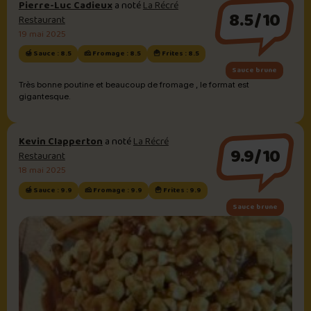
Pierre-Luc Cadieux
a noté
La Récré
8.5/10
Restaurant
19 mai 2025
🍯 Sauce : 8.5
🧀 Fromage : 8.5
🍟 Frites : 8.5
Sauce brune
Très bonne poutine et beaucoup de fromage , le format est
gigantesque.
Kevin Clapperton
a noté
La Récré
9.9/10
Restaurant
18 mai 2025
🍯 Sauce : 9.9
🧀 Fromage : 9.9
🍟 Frites : 9.9
Sauce brune