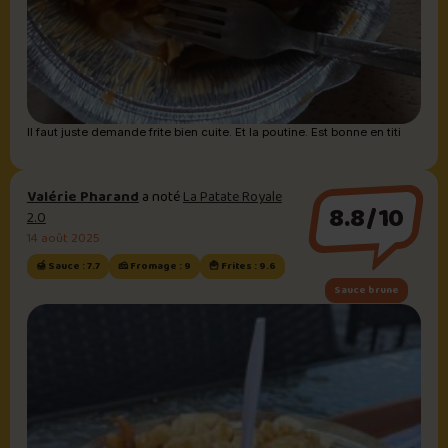
Il faut juste demande frite bien cuite. Et la poutine. Est bonne en titi
Valérie Pharand
a noté
La Patate Royale
8.8/10
2.0
14 août 2025
🍯 Sauce : 7.7
🧀 Fromage : 9
🍟 Frites : 9.6
Sauce brune