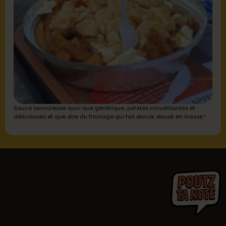
Sauce savoureuse quoi que générique, patates croustillantes et
délicieuses et que dire du fromage qui fait skouik skouik en masse !