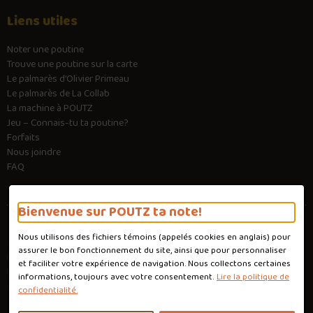
Liens utiles
Noter une poutine
Trouve une poutine sur la carte
Le palmarès d’Olivier Primeau
Le palmarès de La Collab
La machine à POUTZ
Jeu – Connais-tu ta poutine?
Forfaits
Nous joindre
FAQ
Bienvenue sur POUTZ ta note!
Nous utilisons des fichiers témoins (appelés
cookies
en anglais) pour
Conditions d'utilisation
assurer le bon fonctionnement du site, ainsi que pour personnaliser
Politique de confidentialité
et faciliter votre expérience de navigation. Nous collectons certaines
Personnaliser les cookies
informations, toujours avec votre consentement.
Lire la politique de
Conception :
Ekloweb
confidentialité.