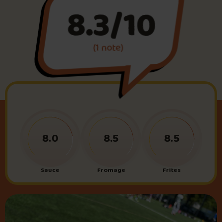
8.3/10
Foire aux questions
(1 note)
Me connecter
8.0
8.5
8.5
Sauce
Fromage
Frites