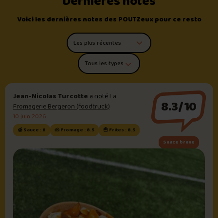
Dernières notes
Voici les dernières notes des POUTZeux pour ce resto
Trier les commentaires
Filtrer par type de poutine
Jean-Nicolas Turcotte
a noté
La
8.3/10
Fromagerie Bergeron (foodtruck)
10 juin 2026
🍯 Sauce : 8
🧀 Fromage : 8.5
🍟 Frites : 8.5
Sauce brune