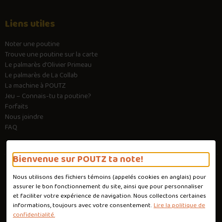
Liens utiles
Noter une poutine
Trouve une poutine sur la carte
Le palmarès d’Olivier Primeau
Le palmarès de La Collab
La machine à POUTZ
Jeu – Connais-tu ta poutine?
Forfaits
Nous joindre
FAQ
Bienvenue sur POUTZ ta note!
Nous utilisons des fichiers témoins (appelés
cookies
en anglais) pour
Conditions d'utilisation
assurer le bon fonctionnement du site, ainsi que pour personnaliser
Politique de confidentialité
et faciliter votre expérience de navigation. Nous collectons certaines
Personnaliser les cookies
informations, toujours avec votre consentement.
Lire la politique de
Conception :
Ekloweb
confidentialité.