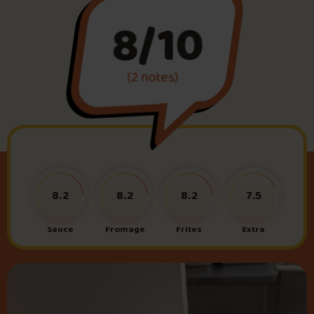
8/10
Foire aux questions
(2 notes)
Me connecter
8.2
8.2
8.2
7.5
Sauce
Fromage
Frites
Extra