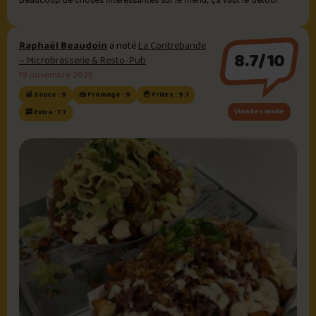
Raphaël Beaudoin
a noté
La Contrebande
8.7/10
– Microbrasserie & Resto-Pub
19 novembre 2025
🍯 Sauce : 9
🧀 Fromage : 9
🍟 Frites : 9.1
Viandes mixte
🥓 Extra : 7.7