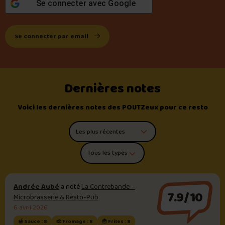
Se connecter avec
Google
Se connecter par email
Dernières notes
Voici les dernières notes des POUTZeux pour ce resto
Trier les commentaires
Filtrer par type de poutine
Andrée Aubé
a noté
La Contrebande –
7.9/10
Microbrasserie & Resto-Pub
6 avril 2026
🍯 Sauce : 8
🧀 Fromage : 8
🍟 Frites : 8