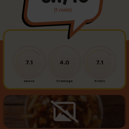
(1 note)
Foire aux questions
Me connecter
7.1
4.0
7.1
Sauce
Fromage
Frites