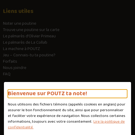
Liens utiles
Noter une poutine
Trouve une poutine sur la carte
Le palmarès d’Olivier Primeau
Le palmarès de La Collab
La machine à POUTZ
Jeu – Connais-tu ta poutine?
Forfaits
Nous joindre
FAQ
Bienvenue sur POUTZ ta note!
Nous utilisons des fichiers témoins (appelés
cookies
en anglais) pour
Conditions d'utilisation
assurer le bon fonctionnement du site, ainsi que pour personnaliser
Politique de confidentialité
et faciliter votre expérience de navigation. Nous collectons certaines
Personnaliser les cookies
informations, toujours avec votre consentement.
Lire la politique de
Conception :
Ekloweb
confidentialité.