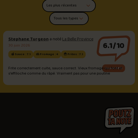
Trier les commentaires
Filtrer par type de poutine
Stephane Turgeon
a noté
La Belle Province
6.1/10
30 juin 2026
🍯 Sauce : 7.1
🧀 Fromage : 4
🍟 Frites : 7.1
Sauce BBQ
Frite correctement cuite, sauce correct. Vieux fromage qui font et
s’effiloche comme du râpé. Vraiment pas pour une poutine