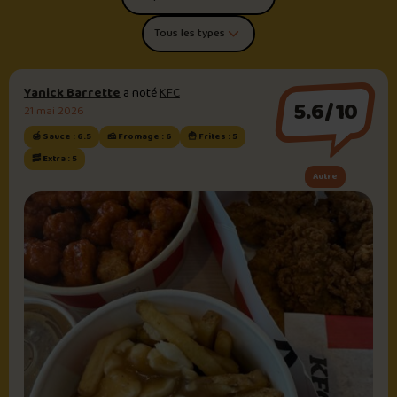
Trier les commentaires
Filtrer par type de poutine
Yanick Barrette
a noté
KFC
5.6/10
21 mai 2026
🍯 Sauce : 6.5
🧀 Fromage : 6
🍟 Frites : 5
🥓 Extra : 5
Autre