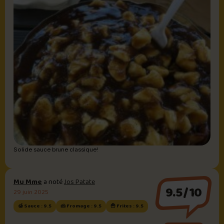
Solide sauce brune classique!
Mu Mme
a noté
Jos Patate
9.5/10
29 juin 2025
🍯 Sauce : 9.5
🧀 Fromage : 9.5
🍟 Frites : 9.5