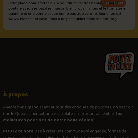
Sauce brune
Belle place pour arrêter, ou la nourriture est très bonne autant la
poutine avec ses patates maison bien croustillantes et le fromage en
quantité et une bonne sauce brune pas trop salé , et leur chou est
woww bien fait et savoureux à ne pas oublier dans ton hot dog
À propos
Avec le
hype
grandissant autour des critiques de poutines, on s’est dit
que le Québec méritait une vraie plateforme pour rassembler
les
meilleures poutines de notre belle région!
POUTZ ta note
vise à créer une communauté engagée, formée de
vrais passionnés qui veulent partager leurs découvertes et attribuer