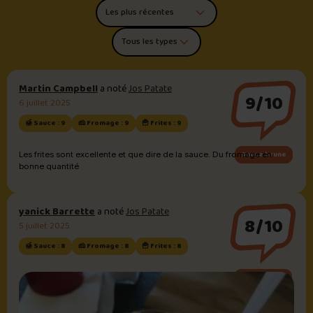
Trier les commentaires
Filtrer par type de poutine
Martin Campbell
a noté
Jos Patate
9/10
6 juillet 2025
🍯 Sauce : 9
🧀 Fromage : 9
🍟 Frites : 9
Sauce brune
Les frites sont excellente et que dire de la sauce. Du fromage en
bonne quantité
yanick Barrette
a noté
Jos Patate
8/10
5 juillet 2025
🍯 Sauce : 8
🧀 Fromage : 8
🍟 Frites : 8
Sauce brune