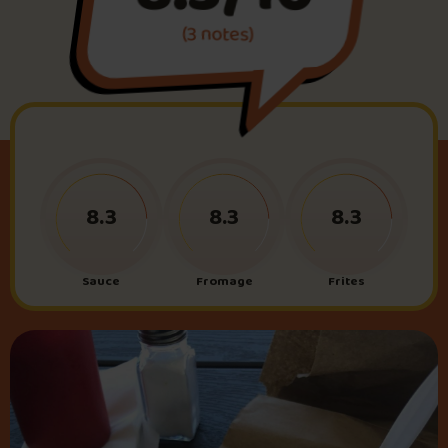
(3 notes)
Foire aux questions
Me connecter
8.3
8.3
8.3
Sauce
Fromage
Frites