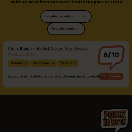
Voici les dernières notes des POUTZeux pour ce resto
Trier les commentaires
Filtrer par type de poutine
Chris Blais
a noté
Jack Saloon Trois-Rivières
6/10
17 octobre 2025
🍯 Sauce : 5
🧀 Fromage : 6
🍟 Frites : 7
Sauce brune
La sauce est style fumé, certains doivent aimer...overall so so