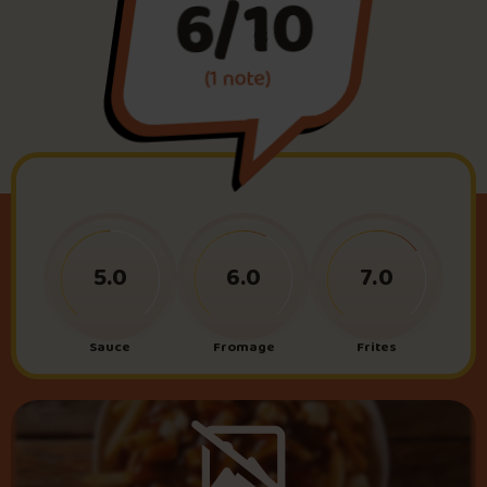
6/10
Foire aux questions
(1 note)
Me connecter
5.0
6.0
7.0
Sauce
Fromage
Frites