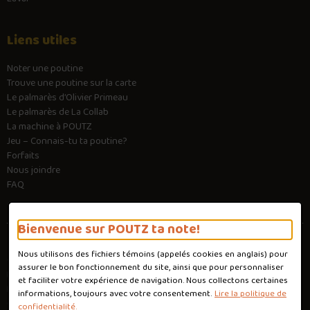
Liens utiles
Noter une poutine
Trouve une poutine sur la carte
Le palmarès d’Olivier Primeau
Le palmarès de La Collab
La machine à POUTZ
Jeu – Connais-tu ta poutine?
Forfaits
Nous joindre
FAQ
Bienvenue sur POUTZ ta note!
Nous utilisons des fichiers témoins (appelés
cookies
en anglais) pour
Conditions d'utilisation
assurer le bon fonctionnement du site, ainsi que pour personnaliser
Politique de confidentialité
et faciliter votre expérience de navigation. Nous collectons certaines
Personnaliser les cookies
informations, toujours avec votre consentement.
Lire la politique de
Conception :
Ekloweb
confidentialité.