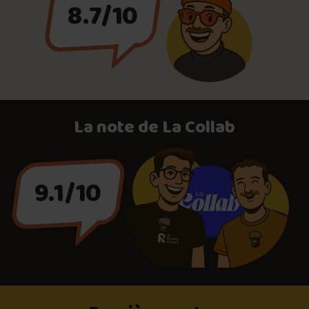
8.7/10
La note de La Collab
9.1/10