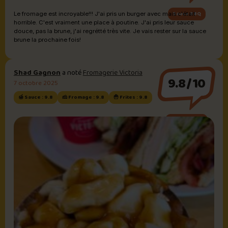
Sauce BBQ
Le fromage est incroyable!!! J'ai pris un burger avec mais c'était
horrible. C'est vraiment une place à poutine. J'ai pris leur sauce
douce, pas la brune, j'ai regrétté très vite. Je vais rester sur la sauce
brune la prochaine fois!
Shad Gagnon
a noté
Fromagerie Victoria
9.8/10
7 octobre 2025
🍯 Sauce : 9.8
🧀 Fromage : 9.8
🍟 Frites : 9.8
Sauce brune