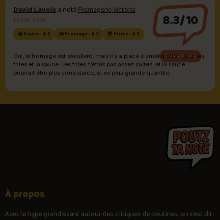
David Lavoie
a noté
Fromagerie Victoria
8.3/10
19 juin 2025
🍯 Sauce : 8.3
🧀 Fromage : 8.3
🍟 Frites : 8.3
Sauce brune
Oui, le fromage est excellent, mais il y a placé à amélioration pour les
frites et la sauce. Les frites n’étais pas assez cuites, et la sauce
pourrait être plus consistante, et en plus grande quantité.
À propos
Avec le
hype
grandissant autour des critiques de poutines, on s’est dit