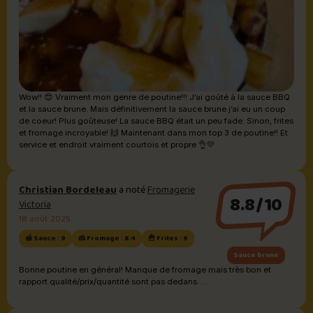
Wow!! 😍 Vraiment mon genre de poutine!!! J’ai goûté à la sauce BBQ
et la sauce brune. Mais définitivement la sauce brune j’ai eu un coup
de coeur! Plus goûteuse! La sauce BBQ était un peu fade. Sinon, frites
et fromage incroyable! 🙌 Maintenant dans mon top 3 de poutine!! Et
service et endroit vraiment courtois et propre 👌💛
Christian Bordeleau
a noté
Fromagerie
8.8/10
Victoria
18 août 2025
🍯 Sauce : 9
🧀 Fromage : 8.4
🍟 Frites : 9
Sauce brune
Bonne poutine en général! Manque de fromage mais très bon et
rapport qualité/prix/quantité sont pas dedans.....