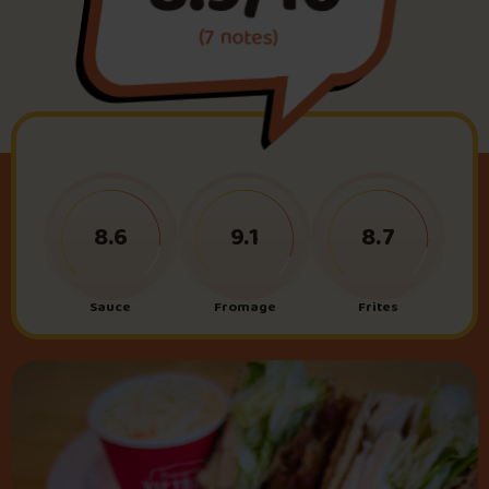
(7 notes)
Foire aux questions
Me connecter
8.6
9.1
8.7
Sauce
Fromage
Frites