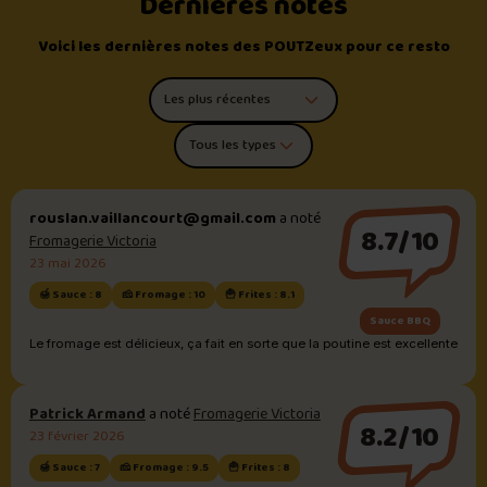
Dernières notes
Voici les dernières notes des POUTZeux pour ce resto
Trier les commentaires
Filtrer par type de poutine
rouslan.vaillancourt@gmail.com
a noté
8.7/10
Fromagerie Victoria
23 mai 2026
🍯 Sauce : 8
🧀 Fromage : 10
🍟 Frites : 8.1
Sauce BBQ
Le fromage est délicieux, ça fait en sorte que la poutine est excellente
Patrick Armand
a noté
Fromagerie Victoria
8.2/10
23 février 2026
🍯 Sauce : 7
🧀 Fromage : 9.5
🍟 Frites : 8