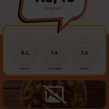
(2 notes)
Foire aux questions
Me connecter
8.2
7.4
7.0
Sauce
Fromage
Frites