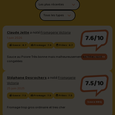
Trier les commentaires
Filtrer par type de poutine
Claude Jette
a noté
Fromagerie Victoria
7.6/10
1 juin 2026
🍯 Sauce : 8.7
🧀 Fromage : 7.4
🍟 Frites : 6.7
Sauce au poivre
Sauce au Poivre Très bonne mais malheureusement les frites sont
congelées
Stéphane Desrochers
a noté
Fromagerie
7.5/10
Victoria
25 juin 2025
🍯 Sauce : 7.5
🧀 Fromage : 7.5
🍟 Frites : 7.5
Sauce BBQ
Fromage trop gros ordinaire et tres cher