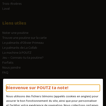
Trois-Rivières
Laval
Liens utiles
Noter une poutine
Trouve une poutine sur la carte
Le palmarès d’Olivier Primeau
Le palmarès de La Collab
La machine à POUTZ
Jeu – Connais-tu ta poutine?
Forfaits
Nous joindre
FAQ
Bienvenue sur POUTZ ta note!
Nous utilisons des fichiers témoins (appelés
cookies
en anglais) pour
Conditions d'utilisation
assurer le bon fonctionnement du site, ainsi que pour personnaliser
Politique de confidentialité
et faciliter votre expérience de navigation. Nous collectons certaines