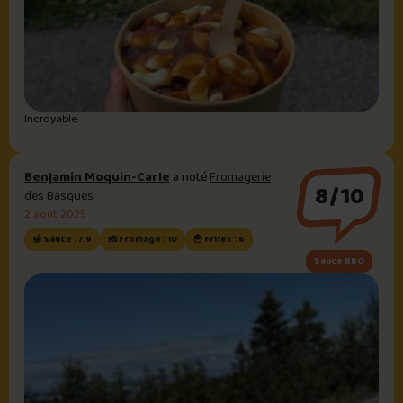
Incroyable
Benjamin Moquin-Carle
a noté
Fromagerie
8/10
des Basques
2 août 2025
🍯 Sauce : 7.9
🧀 Fromage : 10
🍟 Frites : 6
Sauce BBQ