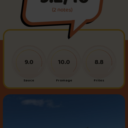
(2 notes)
Foire aux questions
Me connecter
9.0
10.0
8.8
Sauce
Fromage
Frites