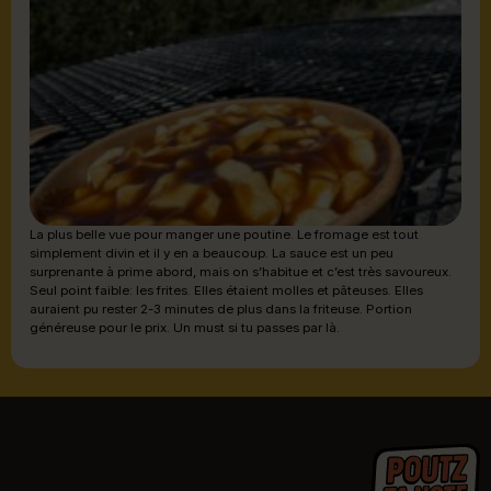
La plus belle vue pour manger une poutine. Le fromage est tout
simplement divin et il y en a beaucoup. La sauce est un peu
surprenante à prime abord, mais on s’habitue et c’est très savoureux.
Seul point faible: les frites. Elles étaient molles et pâteuses. Elles
auraient pu rester 2-3 minutes de plus dans la friteuse. Portion
généreuse pour le prix. Un must si tu passes par là.