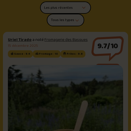
Trier les commentaires
Filtrer par type de poutine
Uriel Tirado
a noté
Fromagerie des Basques
9.7/10
15 décembre 2025
🍯 Sauce : 9.4
🧀 Fromage : 10
🍟 Frites : 9.8
Sauce brune