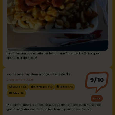
Les frites sont juste parfait et le fromage fait squick à Quick quoi
demander de mieux!
someone random
a noté
Friterie de l’Île
9/10
2 septembre 2025
🍯 Sauce : 9.3
🧀 Fromage : 9.5
🍟 Frites : 7.2
🥓 Extra : 10
Autre
Plat bien remplis, a un peu beaucoup de fromage et en masse de
garniture (extra viande) Une très bonne poutine pour le prix.