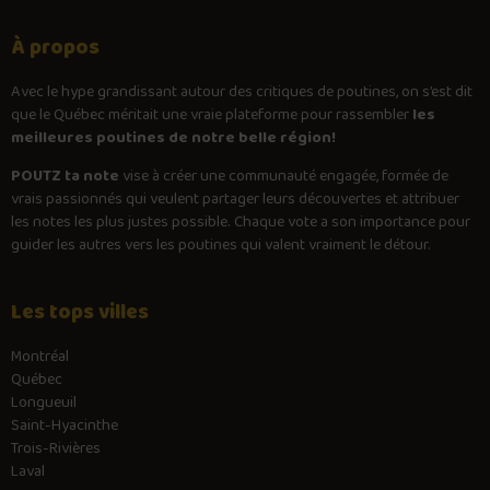
joie se garde une petite réserve. Bien qu'elles soient fraîches sans
aucun doute, la cuisson semble un peu dépassée. Cependant,
enrobées à la sauce, on oublie ce petit aspect qui ne nuit nullement à
À propos
l'ensemble. Somme toute, j'en conviens que c'est une très bonne
poutine généreuse, avec de la personnalité et qui vaut la peine qu'on
Avec le
hype
grandissant autour des critiques de poutines, on s’est dit
la découvre. Poutine de Friterie de l'Île, tu m'as conquise 🤗
que le Québec méritait une vraie plateforme pour rassembler
les
meilleures poutines de notre belle région!
POUTZ ta note
vise à créer une communauté engagée, formée de
vrais passionnés qui veulent partager leurs découvertes et attribuer
les notes les plus justes possible. Chaque vote a son importance pour
guider les autres vers les poutines qui valent vraiment le détour.
Les tops villes
Montréal
Québec
Longueuil
Saint-Hyacinthe
Trois-Rivières
Laval