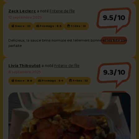
Zack Leclerc
a noté
Friterie de l’Île
9.5/10
12 septembre 2025
🍯 Sauce : 10
🧀 Fromage : 8.5
🍟 Frites : 10
Sauce brune
Delicieux, la sauce brine normale est tellement bonne et les frite son
parfaite
Livia Thiboutot
a noté
Friterie de l’Île
9.3/10
8 septembre 2025
🍯 Sauce : 8.6
🧀 Fromage : 9.4
🍟 Frites : 10
Sauce brune