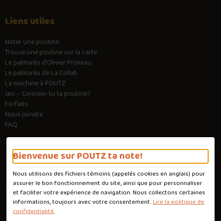
Liens utiles
Noter une poutine
Trouve une poutine sur la carte
Le palmarès d’Olivier Primeau
Le palmarès de La Collab
La machine à POUTZ
Jeu – Connais-tu ta poutine?
Forfaits
Nous joindre
FAQ
Bienvenue sur POUTZ ta note!
Nous utilisons des fichiers témoins (appelés
cookies
en anglais) pour
Conditions d'utilisation
assurer le bon fonctionnement du site, ainsi que pour personnaliser
Politique de confidentialité
et faciliter votre expérience de navigation. Nous collectons certaines
Personnaliser les cookies
informations, toujours avec votre consentement.
Lire la politique de
Conception :
Ekloweb
confidentialité.