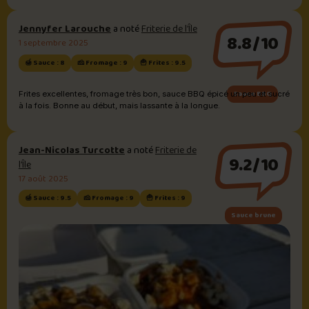
Jennyfer Larouche
a noté
Friterie de l’Île
8.8/10
1 septembre 2025
🍯 Sauce : 8
🧀 Fromage : 9
🍟 Frites : 9.5
Sauce BBQ
Frites excellentes, fromage très bon, sauce BBQ épicé un peu et sucré
à la fois. Bonne au début, mais lassante à la longue.
Jean-Nicolas Turcotte
a noté
Friterie de
9.2/10
l’Île
17 août 2025
🍯 Sauce : 9.5
🧀 Fromage : 9
🍟 Frites : 9
Sauce brune