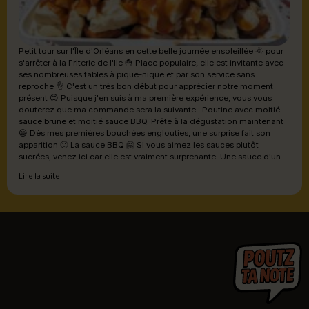
Petit tour sur l'Île d'Orléans en cette belle journée ensoleillée 🌞 pour
s'arrêter à la Friterie de l'Île 🍟 Place populaire, elle est invitante avec
ses nombreuses tables à pique-nique et par son service sans
reproche 👌 C'est un très bon début pour apprécier notre moment
présent 😊 Puisque j'en suis à ma première expérience, vous vous
douterez que ma commande sera la suivante : Poutine avec moitié
sauce brune et moitié sauce BBQ. Prête à la dégustation maintenant
😃 Dès mes premières bouchées englouties, une surprise fait son
apparition 🙂 La sauce BBQ 🤗 Si vous aimez les sauces plutôt
sucrées, venez ici car elle est vraiment surprenante. Une sauce d'une
complexité bien calculée qui donne une explosion de saveurs
Lire la suite
incroyable en bouche 🤤 Une finalité piquante mais sans choquer
s'installe ensuite et c'est ce qui me séduit 🥰 La sauce brune est
également excellente mais plus discrète au niveau de son goût.
N'étant pas une adepte de côté sucré, j'opterais sans doute pour ces
duos de sauce les prochaines fois car impossible de passer à côté de
cette sauce malgré tout. Mes premiers grains de fromage sont un peu
froids au départ mais cette illusion est très vite disparue en cours de
dégustation car ils deviennent tempérés avec les autres ingrédients.
En abondance, ils sont vraiment très frais mais quelques morceaux
sont trop dodus 🤭 Ce n'est tout de même qu'un minime détail à
cette belle conception. Au niveau des frites, c'est un peu là que ma