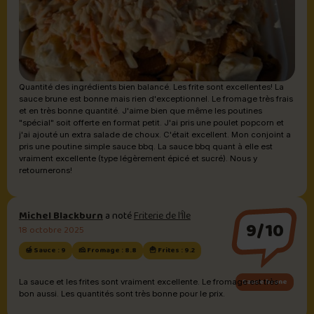
Quantité des ingrédients bien balancé. Les frite sont excellentes! La
sauce brune est bonne mais rien d'exceptionnel. Le fromage très frais
et en très bonne quantité. J'aime bien que même les poutines
"spécial" soit offerte en format petit. J'ai pris une poulet popcorn et
j'ai ajouté un extra salade de choux. C'était excellent. Mon conjoint a
pris une poutine simple sauce bbq. La sauce bbq quant à elle est
vraiment excellente (type légèrement épicé et sucré). Nous y
retournerons!
Michel Blackburn
a noté
Friterie de l’Île
9/10
18 octobre 2025
🍯 Sauce : 9
🧀 Fromage : 8.8
🍟 Frites : 9.2
Sauce brune
La sauce et les frites sont vraiment excellente. Le fromage est très
bon aussi. Les quantités sont très bonne pour le prix.