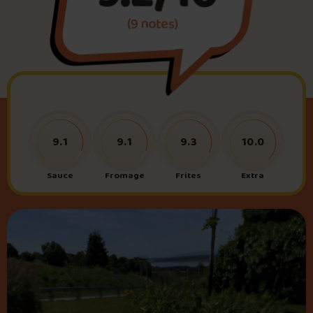
(9 notes)
Foire aux questions
Me connecter
9.1
9.1
9.3
10.0
Sauce
Fromage
Frites
Extra