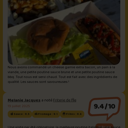
Nous avons commandé un cheese garnie extra bacon, un pain à la
viande, une petite poutine sauce brune et une petite poutine sauce
bbq. Tout nous est servi chaud. Tout est fait avec des ingrédients de
qualité. Les sauces sont savoureuses !
Melanie Jacques
a noté
Friterie de l’Île
9.4/10
19 juillet 2025
🍯 Sauce : 9.5
🧀 Fromage : 9.1
🍟 Frites : 9.6
Italienne
Une visite par été obligatoire, la meilleure poutine italienne, une sauce