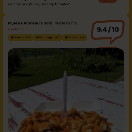
comme que j’aime, pas trop tomatée!
Mylène Moreau
a noté
Friterie de l’Île
9.4/10
8 juillet 2025
🍯 Sauce : 9.4
🧀 Fromage : 9.3
🍟 Frites : 9.4
Sauce BBQ