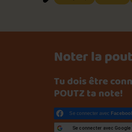
Noter la pou
Tu dois être con
POUTZ ta note!
Se connecter avec
Faceboo
Se connecter avec
Google