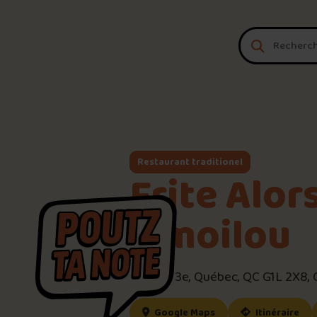
Aller au contenu
Restaurant traditionel
Frite Alors
Limoilou
1201 Av. 3e, Québec, QC G1L 2X8,
(ce lien s’ouvrira dan
(ce
Google Maps
Itinéraire