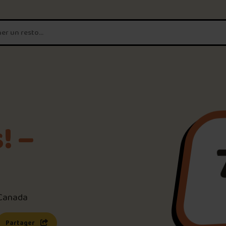
T'es un vrai
amateur de poutine?
Connecte-toi
pour POUTZ ta no
Noter une poutine!
! –
Trouve une POUTZ sur la 
Palmarès des meilleures 
 Canada
s une nouvelle fenêtre)
 lien s’ouvrira dans une nouvelle fenêtre)
Partager