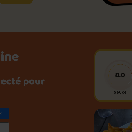
Le palmarès d’Olivier Pri
Jeu – Connais-tu ta pouti
tine
Forfaits
8.0
necté pour
Foire aux questions
Sauce
k
Me connecter