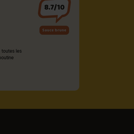
8.7/10
Sauce brune
 toutes les
poutine