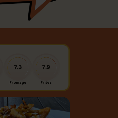
meau
ne?
7.3
7.9
Fromage
Frites