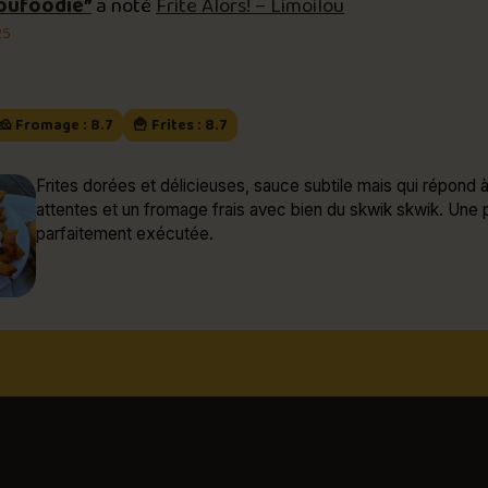
oufoodie”
a noté
Frite Alors! – Limoilou
25
🧀 Fromage : 8.7
🍟 Frites : 8.7
Frites dorées et délicieuses, sauce subtile mais qui répond à
attentes et un fromage frais avec bien du skwik skwik. Une 
parfaitement exécutée.