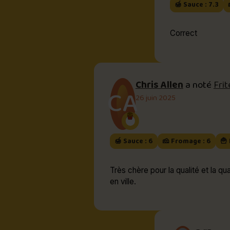
🍯 Sauce : 7.3
Correct
Chris Allen
a noté
Frit
CA
26 juin 2025
🍯 Sauce : 6
🧀 Fromage : 6
🍟 
Très chère pour la qualité et la qua
en ville.