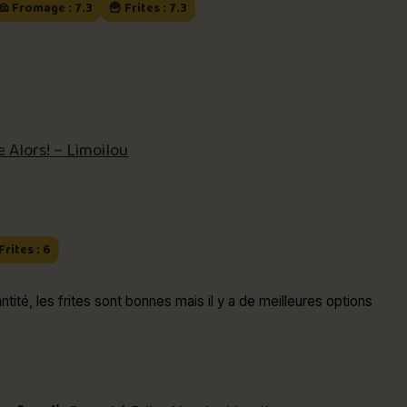
🧀 Fromage : 7.3
🍟 Frites : 7.3
e Alors! – Limoilou
Frites : 6
ntité, les frites sont bonnes mais il y a de meilleures options