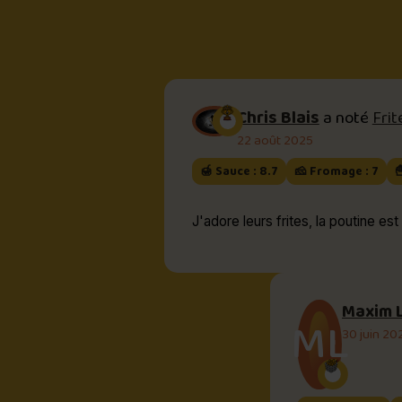
Chris Blais
a noté
Frit
22 août 2025
🍯 Sauce : 8.7
🧀 Fromage : 7

J'adore leurs frites, la poutine es
Maxim 
ML
30 juin 20