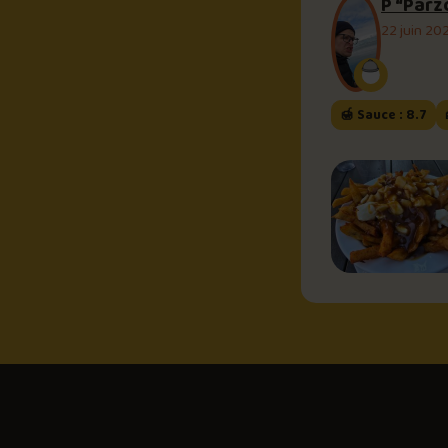
P “Parz
22 juin 20
🍯 Sauce : 8.7