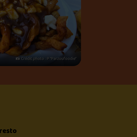
📸 Crédit photo : P “Parzoufoodie”
 resto