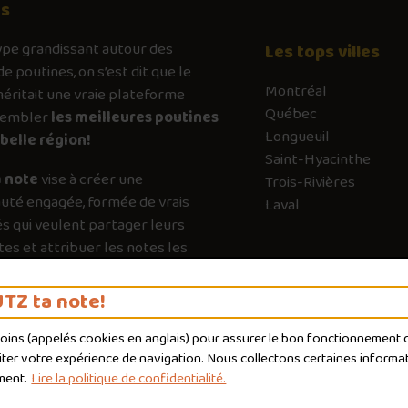
os
ype
grandissant autour des
Les tops villes
de poutines, on s’est dit que le
Montréal
ritait une vraie plateforme
Québec
sembler
les meilleures poutines
Longueuil
belle région!
Saint-Hyacinthe
 note
vise à créer une
Trois-Rivières
té engagée, formée de vrais
Laval
s qui veulent partager leurs
es et attribuer les notes les
es possible. Chaque vote a son
e pour guider les autres vers les
TZ ta note!
qui valent vraiment le détour.
moins (appelés
cookies
en anglais) pour assurer le bon fonctionnement du
liter votre expérience de navigation. Nous collectons certaines informat
ment.
Lire la politique de confidentialité.