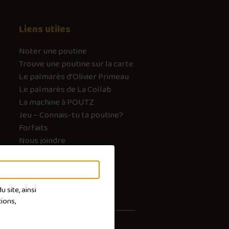
Liens utiles
Noter une poutine
Trouve une poutine sur la carte
Le palmarès d’Olivier Primeau
Le palmarès de La Collab
La machine à POUTZ
Jeu – Connais-tu ta poutine?
Forfaits
Nous joindre
FAQ
 site, ainsi
ions,