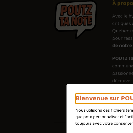
À prop
Avec le
h
critiques 
Québec mé
pour ras
de notre 
POUTZ ta
communau
passionné
découvert
plus just
importanc
Bienvenue sur POU
poutines 
Nous utilisons des fichiers té
que pour personnaliser et faci
toujours avec votre consente