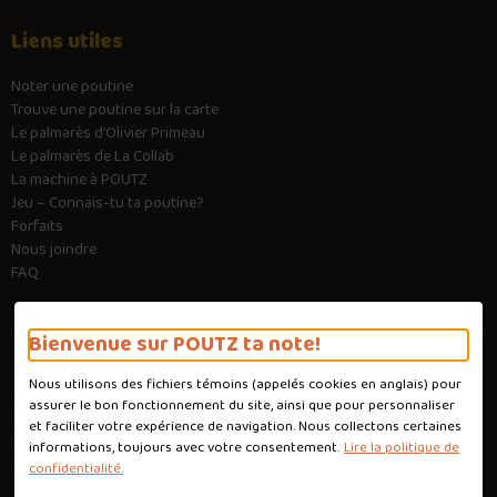
Liens utiles
Noter une poutine
Trouve une poutine sur la carte
Le palmarès d’Olivier Primeau
Le palmarès de La Collab
La machine à POUTZ
Jeu – Connais-tu ta poutine?
Forfaits
Nous joindre
FAQ
Bienvenue sur POUTZ ta note!
Nous utilisons des fichiers témoins (appelés
cookies
en anglais) pour
Conditions d'utilisation
assurer le bon fonctionnement du site, ainsi que pour personnaliser
Politique de confidentialité
et faciliter votre expérience de navigation. Nous collectons certaines
Personnaliser les cookies
informations, toujours avec votre consentement.
Lire la politique de
Conception :
Ekloweb
confidentialité.