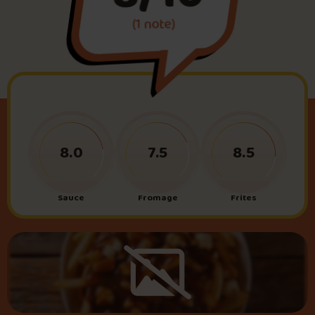
(1 note)
Foire aux questions
Me connecter
8.0
7.5
8.5
Sauce
Fromage
Frites