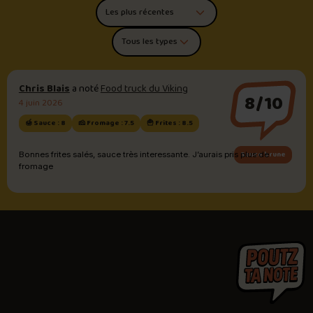
Trier les commentaires
Filtrer par type de poutine
Chris Blais
a noté
Food truck du Viking
8/10
4 juin 2026
🍯 Sauce : 8
🧀 Fromage : 7.5
🍟 Frites : 8.5
Sauce brune
Bonnes frites salés, sauce très interessante. J’aurais pris plus de
fromage