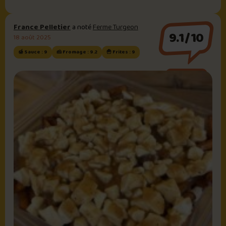
France Pelletier
a noté
Ferme Turgeon
9.1/10
18 août 2025
🍯 Sauce : 9
🧀 Fromage : 9.2
🍟 Frites : 9
Sauce brune