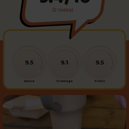
(2 notes)
Foire aux questions
Me connecter
9.5
9.1
9.5
Sauce
Fromage
Frites