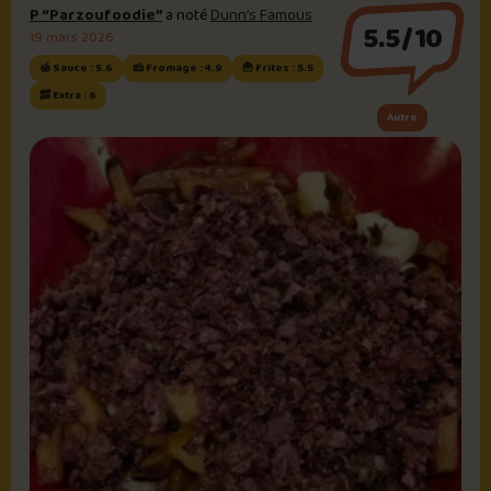
P “Parzoufoodie”
a noté
Dunn’s Famous
5.5/10
19 mars 2026
🍯 Sauce : 5.6
🧀 Fromage : 4.9
🍟 Frites : 5.5
🥓 Extra : 6
Autre