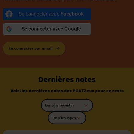
Se connecter avec
Facebook
Se connecter avec
Google
Se connecter par email
Dernières notes
Voici les dernières notes des POUTZeux pour ce resto
Trier les commentaires
Filtrer par type de poutine