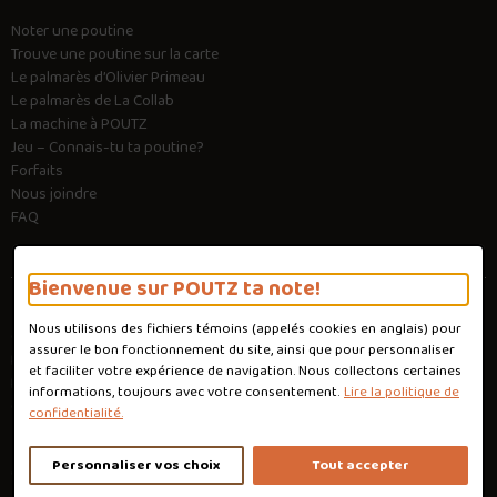
Noter une poutine
Trouve une poutine sur la carte
Le palmarès d’Olivier Primeau
Le palmarès de La Collab
La machine à POUTZ
Jeu – Connais-tu ta poutine?
Forfaits
Nous joindre
FAQ
Bienvenue sur POUTZ ta note!
Nous utilisons des fichiers témoins (appelés
cookies
en anglais) pour
Conditions d'utilisation
assurer le bon fonctionnement du site, ainsi que pour personnaliser
Politique de confidentialité
et faciliter votre expérience de navigation. Nous collectons certaines
Personnaliser les cookies
informations, toujours avec votre consentement.
Lire la politique de
Conception :
Ekloweb
confidentialité.
Personnaliser vos choix
Tout accepter
Copyright © 2026