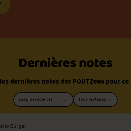
Dernières notes
 les dernières notes des POUTZeux pour ce
Trier les commentaires
Filtrer par type de poutine
lallo Burger