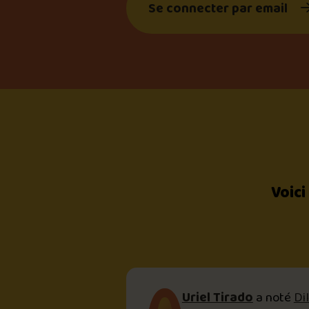
Se connecter par email
Voici
Uriel Tirado
a noté
Di