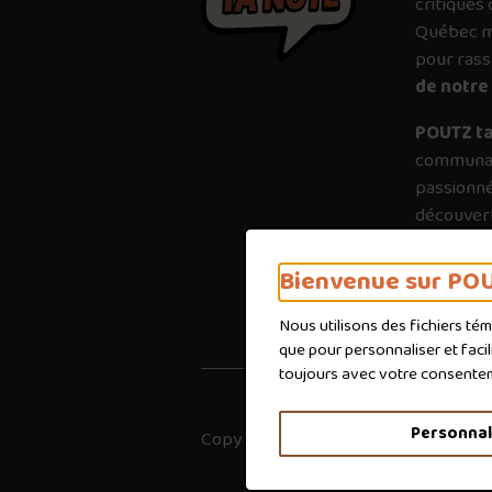
critiques 
Québec mé
pour ras
de notre 
POUTZ ta
communau
passionné
découvert
plus just
importanc
Bienvenue sur POU
poutines 
Nous utilisons des fichiers té
que pour personnaliser et faci
toujours avec votre consente
Personnal
Copyright © 2026
Co