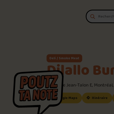
Aller au contenu
Deli / Smoke Meat
Dilallo Bu
1840 Rue Jean-Talon E, Montréal
(ce lien s’ouvrira dan
(ce
Google Maps
Itinéraire