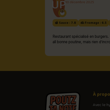
UP
30 décembre 2025
🍯 Sauce : 7.8
🧀 Fromage : 6.5
Restaurant spécialisé en burgers. 
all bonne poutine, mais rien d’incr
À prop
Avec le
h