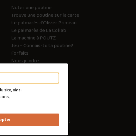
Noter une poutine
Trouve une poutine sur la carte
Le palmarès d’Olivier Primeau
Le palmarès de La Collab
La machine à POUTZ
Jeu – Connais-tu ta poutine?
Forfaits
Nous joindre
FAQ
 site, ainsi
ions,
epter
les cookies
Conception :
Ekloweb