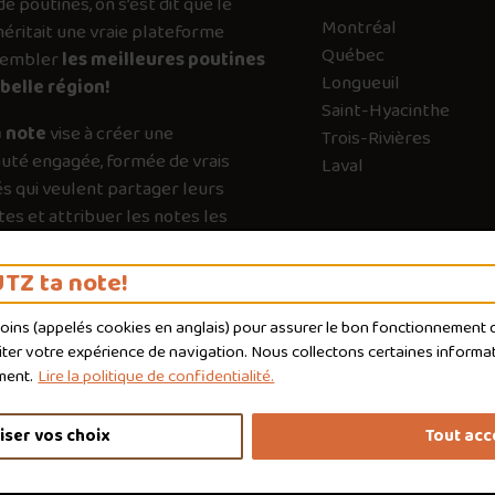
de poutines, on s’est dit que le
Montréal
ritait une vraie plateforme
Québec
sembler
les meilleures poutines
Longueuil
belle région!
Saint-Hyacinthe
 note
vise à créer une
Trois-Rivières
té engagée, formée de vrais
Laval
s qui veulent partager leurs
es et attribuer les notes les
es possible. Chaque vote a son
e pour guider les autres vers les
TZ ta note!
qui valent vraiment le détour.
moins (appelés
cookies
en anglais) pour assurer le bon fonctionnement du
liter votre expérience de navigation. Nous collectons certaines informat
ment.
Lire la politique de confidentialité.
iser vos choix
Tout acc
nditions d'utilisation
Politique de confidentialité
Personnaliser 