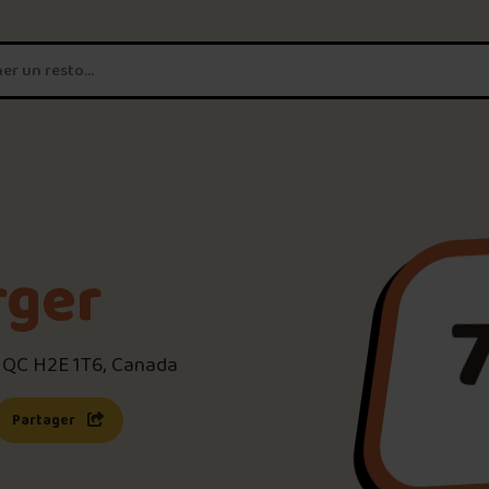
T'es un vrai
amateur de poutine?
Connecte-toi
pour POUTZ ta no
Noter une poutine!
rger
Trouve une POUTZ sur la 
, QC H2E 1T6, Canada
Palmarès des meilleures 
s une nouvelle fenêtre)
 lien s’ouvrira dans une nouvelle fenêtre)
Partager