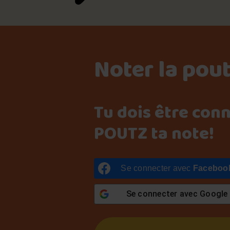
Noter la pou
Tu dois être con
POUTZ ta note!
Se connecter avec
Faceboo
Se connecter avec
Google