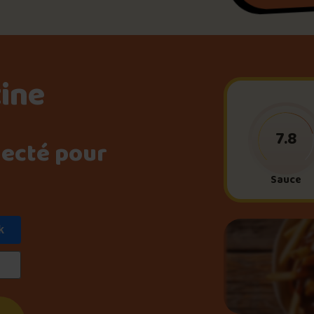
Le palmarès d’Olivier Pri
Jeu – Connais-tu ta pouti
tine
Forfaits
7.8
necté pour
Sauce
Foire aux questions
k
Me connecter