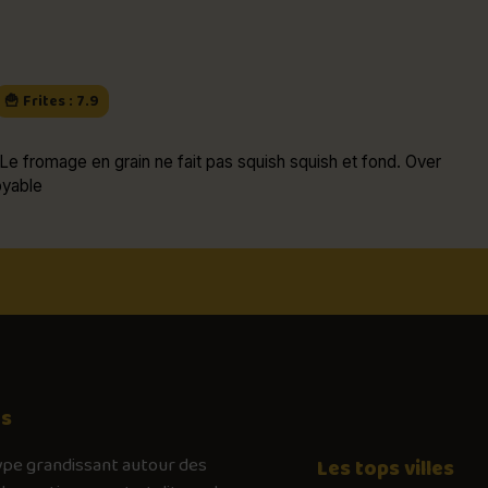
🍟 Frites : 7.9
Le fromage en grain ne fait pas squish squish et fond. Over
oyable
os
ype
grandissant autour des
Les tops villes