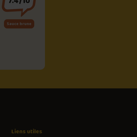
7.4/10
Sauce brune
Liens utiles