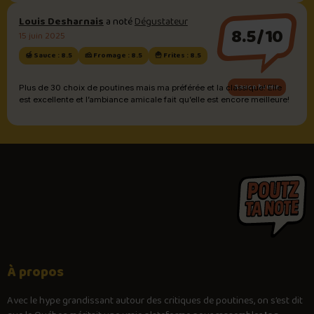
Louis Desharnais
a noté
Dégustateur
8.5/10
15 juin 2025
🍯 Sauce : 8.5
🧀 Fromage : 8.5
🍟 Frites : 8.5
Sauce brune
Plus de 30 choix de poutines mais ma préférée et la classique! Elle
est excellente et l’ambiance amicale fait qu’elle est encore meilleure!
À propos
Avec le
hype
grandissant autour des critiques de poutines, on s’est dit