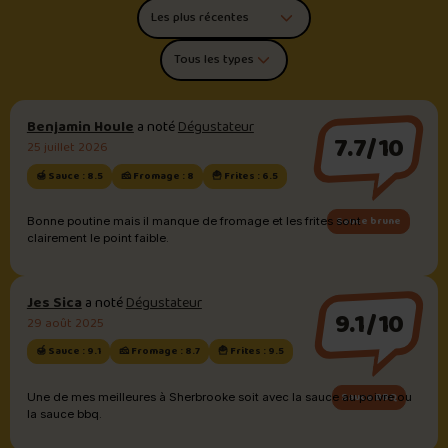
Trier les commentaires
Filtrer par type de poutine
Benjamin Houle
a noté
Dégustateur
7.7/10
25 juillet 2026
🍯 Sauce : 8.5
🧀 Fromage : 8
🍟 Frites : 6.5
Sauce brune
Bonne poutine mais il manque de fromage et les frites sont
clairement le point faible.
Jes Sica
a noté
Dégustateur
9.1/10
29 août 2025
🍯 Sauce : 9.1
🧀 Fromage : 8.7
🍟 Frites : 9.5
Sauce BBQ
Une de mes meilleures à Sherbrooke soit avec la sauce au poivre ou
la sauce bbq.