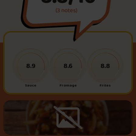
(3 notes)
Foire aux questions
Me connecter
8.9
8.6
8.8
Sauce
Fromage
Frites