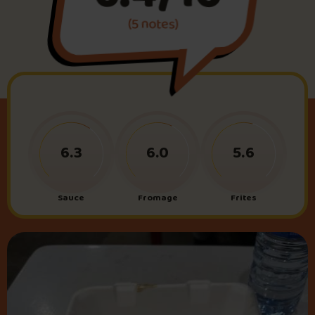
(5 notes)
Foire aux questions
Me connecter
6.3
6.0
5.6
Sauce
Fromage
Frites