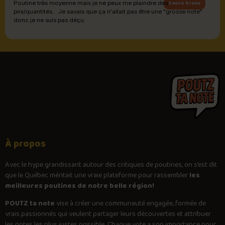
Sauce brune
Poutine très moyenne mais je ne peux me plaindre des
prix/quantités... Je savais que ça n'allait pas être une "grosse note"
donc je ne suis pas déçu.
À propos
Avec le
hype
grandissant autour des critiques de poutines, on s’est dit
que le Québec méritait une vraie plateforme pour rassembler
les
meilleures poutines de notre belle région!
POUTZ ta note
vise à créer une communauté engagée, formée de
vrais passionnés qui veulent partager leurs découvertes et attribuer
les notes les plus justes possible. Chaque vote a son importance pour