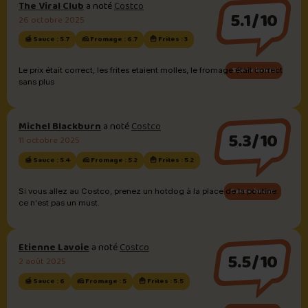
The Viral Club
a noté
Costco
5.1/10
26 octobre 2025
🍯 Sauce : 5.7
🧀 Fromage : 6.7
🍟 Frites : 3
Sauce brune
Le prix était correct, les frites etaient molles, le fromage était correct
sans plus
Michel Blackburn
a noté
Costco
5.3/10
11 octobre 2025
🍯 Sauce : 5.4
🧀 Fromage : 5.2
🍟 Frites : 5.2
Sauce brune
Si vous allez au Costco, prenez un hotdog à la place de la poutine:
ce n'est pas un must.
Etienne Lavoie
a noté
Costco
5.5/10
2 août 2025
🍯 Sauce : 6
🧀 Fromage : 5
🍟 Frites : 5.5