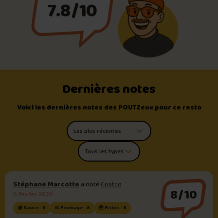
7.8/10
Dernières notes
Voici les dernières notes des POUTZeux pour ce resto
Trier les commentaires
Filtrer par type de poutine
Stéphane Marcotte
a noté
Costco
8/10
6 février 2026
🍯 Sauce : 8
🧀 Fromage : 8
🍟 Frites : 8