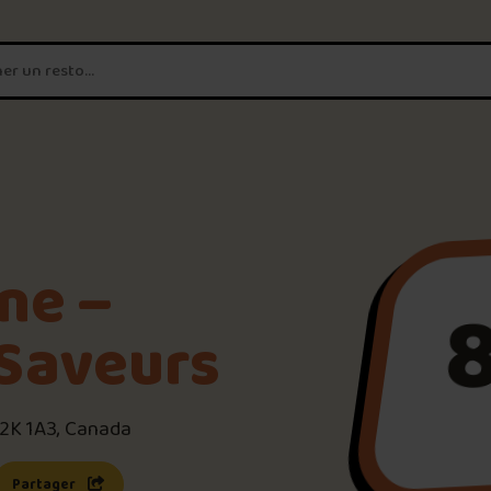
T'es un vrai
amateur de poutine?
Connecte-toi
pour POUTZ ta no
Noter une poutine!
ne –
Trouve une POUTZ sur la 
Saveurs
Palmarès des meilleures 
G2K 1A3, Canada
s une nouvelle fenêtre)
 lien s’ouvrira dans une nouvelle fenêtre)
Partager