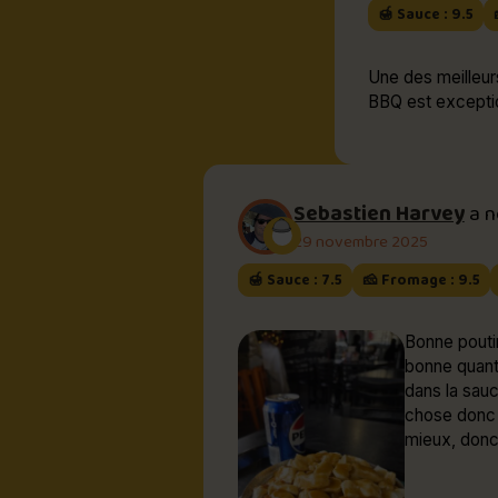
🍯 Sauce : 9.5
Une des meilleurs 
BBQ est exceptio
Sebastien Harvey
a 
29 novembre 2025
🍯 Sauce : 7.5
🧀 Fromage : 9.5
Bonne poutin
bonne quanti
dans la sauc
chose donc u
mieux, donc 