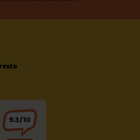
 resto
9.3/10