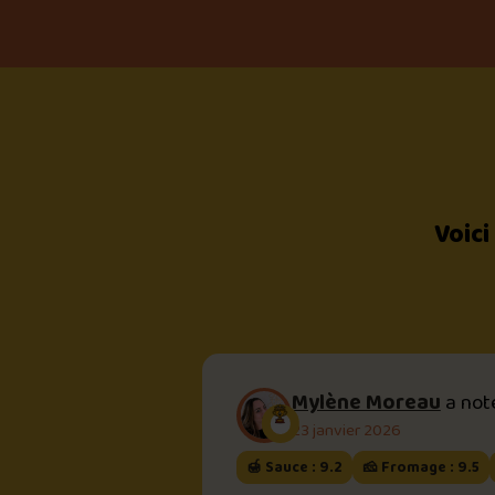
Voici
Mylène Moreau
a no
23 janvier 2026
🍯 Sauce : 9.2
🧀 Fromage : 9.5