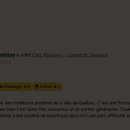
emblay
a noté
Chiz Poutine – Comptoir Saveurs
e 2025
🧀 Fromage : 9.5
🍟 Frites : 8.5
ne des meilleures poutines de la ville de Québec. C'est une from
ais mais il est aussi très savoureux et en portion généreuse. Ceu
dients à leur poutine ne seront pas déçu ici! Leur porc effiloché va