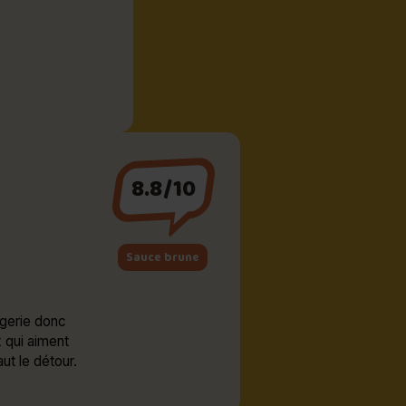
8.8/10
Sauce brune
agerie donc
x qui aiment
ut le détour.