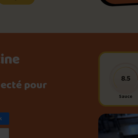
Le palmarès d’Olivier Pri
Jeu – Connais-tu ta pouti
tine
Forfaits
8.5
necté pour
Foire aux questions
Sauce
k
Me connecter