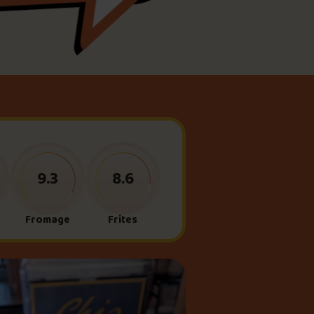
meau
ne?
9.3
8.6
Fromage
Frites