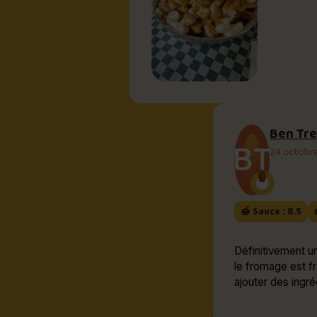
Ben Tr
BT
24 octobr
🍯 Sauce : 8.5
Définitivement u
le fromage est fr
ajouter des ingré