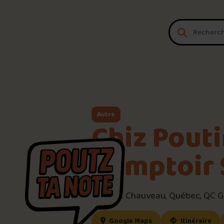
Aller au contenu
Autre
Chiz Pouti
Comptoir 
1465 Av. Chauveau, Québec, QC 
(ce lien s’ouvrira dan
(ce
Google Maps
Itinéraire