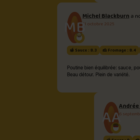
Michel Blackburn
a n
MB
11 octobre 2025
🍯 Sauce : 8.3
🧀 Fromage : 8.4
Poutine bien équilibrée: sauce, poutine et frites. La quantité est int
Beau détour. Plein de variété.
Andrée
AA
6 septemb