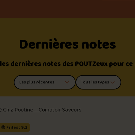
Dernières notes
 les dernières notes des POUTZeux pour ce
Trier les commentaires
Filtrer par type de poutine
té
Chiz Poutine – Comptoir Saveurs
🍟 Frites : 9.2