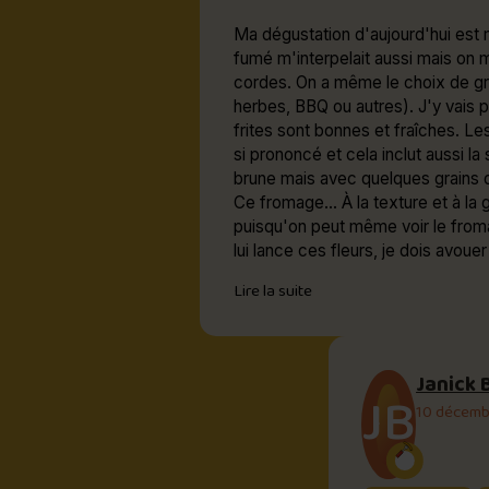
Ma dégustation d'aujourd'hui est 
fumé m'interpelait aussi mais on 
cordes. On a même le choix de gr
herbes, BBQ ou autres). J'y vais po
frites sont bonnes et fraîches. Le
si prononcé et cela inclut aussi 
brune mais avec quelques grains de poiv
Ce fromage... À la texture et à la g
puisqu'on peut même voir le fromage en 
lui lance ces fleurs, je dois avou
chaud et avec juste un peu moins
Lire la suite
qu'elles ne soient imbibées de sa
loin d'être majeurs pour la grande 
Janick 
JB
10 décemb