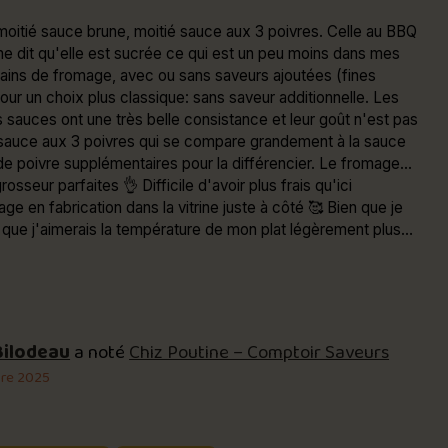
moitié sauce brune, moitié sauce aux 3 poivres. Celle au BBQ
me dit qu'elle est sucrée ce qui est un peu moins dans mes
ains de fromage, avec ou sans saveurs ajoutées (fines
ur un choix plus classique: sans saveur additionnelle. Les
s sauces ont une très belle consistance et leur goût n'est pas
la sauce aux 3 poivres qui se compare grandement à la sauce
re supplémentaires pour la différencier. Le fromage...
rosseur parfaites 👌 Difficile d'avoir plus frais qu'ici
fabrication dans la vitrine juste à côté 🥰 Bien que je
er que j'aimerais la température de mon plat légèrement plus
 de sauce pour apprécier manger quelques frites sans
uce. Sachez tout de même que ces petits points faibles sont
qualité du produit.
Bilodeau
a noté
Chiz Poutine – Comptoir Saveurs
re 2025