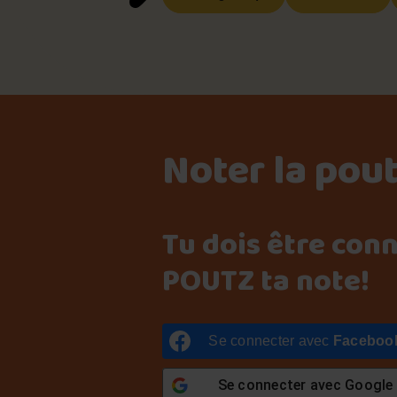
Noter la pou
Tu dois être con
POUTZ ta note!
Se connecter avec
Faceboo
Se connecter avec
Google