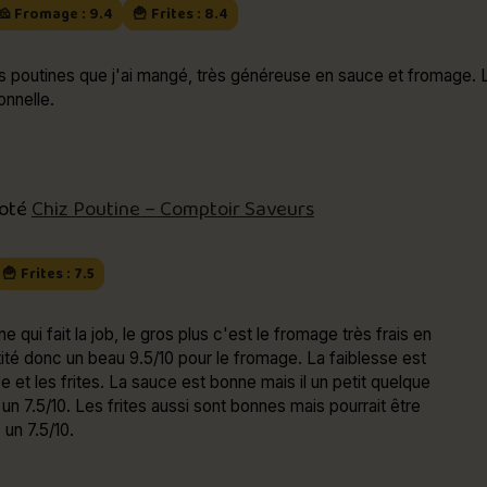
🧀 Fromage : 9.4
🍟 Frites : 8.4
poutines que j'ai mangé, très généreuse en sauce et fromage. La sauce
nnelle.
noté
Chiz Poutine – Comptoir Saveurs
🍟 Frites : 7.5
e qui fait la job, le gros plus c'est le fromage très frais en
té donc un beau 9.5/10 pour le fromage. La faiblesse est
e et les frites. La sauce est bonne mais il un petit quelque
n 7.5/10. Les frites aussi sont bonnes mais pourrait être
un 7.5/10.