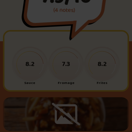
(4 notes)
Foire aux questions
Me connecter
8.2
7.3
8.2
Sauce
Fromage
Frites