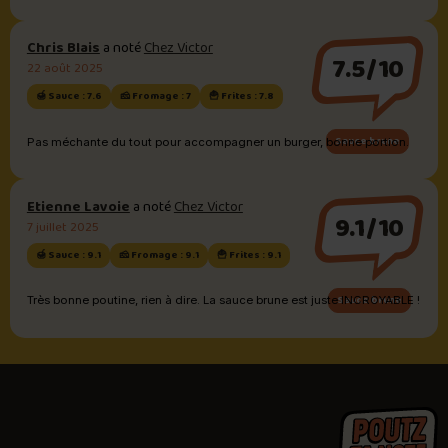
Chris Blais
a noté
Chez Victor
7.5/10
22 août 2025
🍯 Sauce : 7.6
🧀 Fromage : 7
🍟 Frites : 7.8
Sauce brune
Pas méchante du tout pour accompagner un burger, bonne portion.
Etienne Lavoie
a noté
Chez Victor
9.1/10
7 juillet 2025
🍯 Sauce : 9.1
🧀 Fromage : 9.1
🍟 Frites : 9.1
Sauce brune
Très bonne poutine, rien à dire. La sauce brune est juste INCROYABLE !