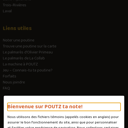
Trois-Rivières
Laval
Liens utiles
Noter une poutine
Trouve une poutine sur la carte
Le palmarès d’Olivier Primeau
Le palmarès de La Collab
La machine à POUTZ
Jeu – Connais-tu ta poutine?
Forfaits
Nous joindre
FAQ
Bienvenue sur POUTZ ta note!
Nous utilisons des fichiers témoins (appelés
cookies
en anglais) pour
Conditions d'utilisation
assurer le bon fonctionnement du site, ainsi que pour personnaliser
Politique de confidentialité
et faciliter votre expérience de navigation. Nous collectons certaines