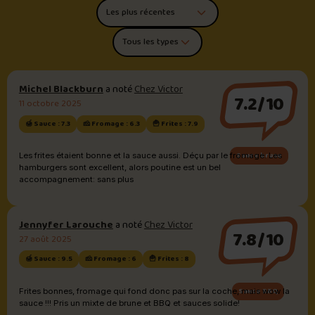
Trier les commentaires
Filtrer par type de poutine
Michel Blackburn
a noté
Chez Victor
7.2/10
11 octobre 2025
🍯 Sauce : 7.3
🧀 Fromage : 6.3
🍟 Frites : 7.9
Sauce brune
Les frites étaient bonne et la sauce aussi. Déçu par le fromage. Les
hamburgers sont excellent, alors poutine est un bel
accompagnement: sans plus
Jennyfer Larouche
a noté
Chez Victor
7.8/10
27 août 2025
🍯 Sauce : 9.5
🧀 Fromage : 6
🍟 Frites : 8
Sauce BBQ
Frites bonnes, fromage qui fond donc pas sur la coche, mais wow la
sauce !!! Pris un mixte de brune et BBQ et sauces solide!