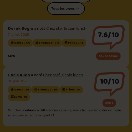
Trier les commentaires
Filtrer par type de poutine
Derek Begin
a noté
Chez stef le coin lunch
7.6/10
7 juillet 2025
🍯 Sauce : 7.6
🧀 Fromage : 7.6
🍟 Frites : 7.6
Sauce brune
Meh
Chris Allen
a noté
Chez stef le coin lunch
10/10
26 juin 2025
🍯 Sauce : 10
🧀 Fromage : 10
🍟 Frites : 10
🥓 Extra : 10
Autre
Solides poutines à différentes saveurs, vous trouverez votre compte
quelques soient vos goûts !