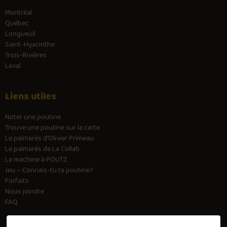
Montréal
Québec
Longueuil
Saint-Hyacinthe
Trois-Rivières
Laval
Liens utiles
Noter une poutine
Trouve une poutine sur la carte
Le palmarès d’Olivier Primeau
Le palmarès de La Collab
La machine à POUTZ
Jeu – Connais-tu ta poutine?
Forfaits
Nous joindre
FAQ