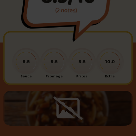
(2 notes)
Foire aux questions
Me connecter
8.5
8.5
8.5
10.0
Sauce
Fromage
Frites
Extra