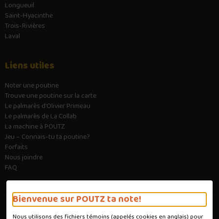
Longueuil
Saint-Hyacinthe
Trois-Rivières
Laval
Liens utiles
Noter une poutine
Trouve une poutine sur la carte
Le palmarès d’Olivier Primeau
Le palmarès de La Collab
La machine à POUTZ
Jeu – Connais-tu ta poutine?
Forfaits
Nous joindre
FAQ
Bienvenue sur POUTZ ta note!
Nous utilisons des fichiers témoins (appelés
cookies
en anglais) pour