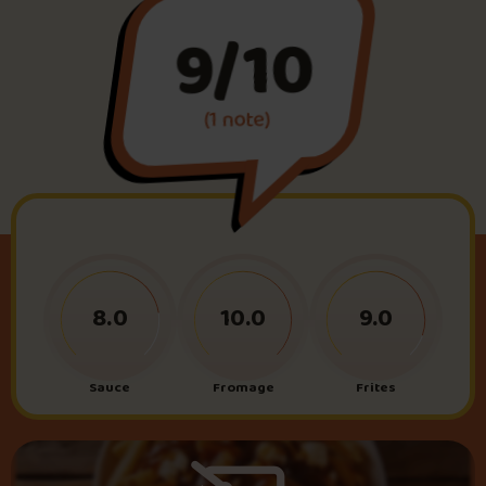
9/10
Foire aux questions
(1 note)
Me connecter
8.0
10.0
9.0
Sauce
Fromage
Frites