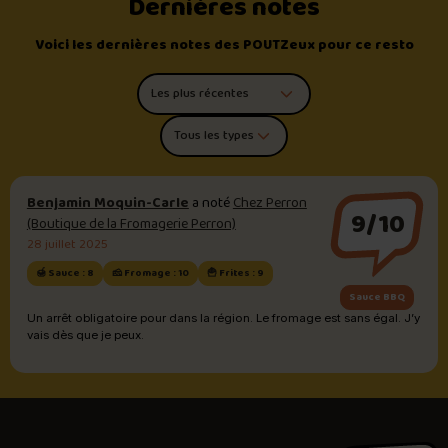
Dernières notes
Voici les dernières notes des POUTZeux pour ce resto
Trier les commentaires
Filtrer par type de poutine
Benjamin Moquin-Carle
a noté
Chez Perron
9/10
(Boutique de la Fromagerie Perron)
28 juillet 2025
🍯 Sauce : 8
🧀 Fromage : 10
🍟 Frites : 9
Sauce BBQ
Un arrêt obligatoire pour dans la région. Le fromage est sans égal. J’y
vais dès que je peux.