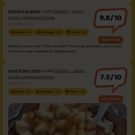
Daniel Cardinal
a noté
Charlie’s – casse-
9.8/10
croûte, crèmerie et fumoir
24 juillet 2025
🍯 Sauce : 9.9
🧀 Fromage : 9.7
🍟 Frites : 9.7
Sauce brune
Meilleur sauce ever !!! frite sucrées !!! fromage excellent, prix un peu
cher mais vaut vraiment le déplacement
yanick Barrette
a noté
Charlie’s – casse-
7.5/10
croûte, crèmerie et fumoir
4 juillet 2025
🍯 Sauce : 7.5
🧀 Fromage : 7.5
🍟 Frites : 7.5
Sauce brune