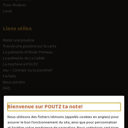
Trois-Rivières
Laval
Liens utiles
Noter une poutine
Trouve une poutine sur la carte
Le palmarès d’Olivier Primeau
Le palmarès de La Collab
La machine à POUTZ
Jeu – Connais-tu ta poutine?
Forfaits
Nous joindre
FAQ
Bienvenue sur POUTZ ta note!
Nous utilisons des fichiers témoins (appelés
cookies
en anglais) pour
Conditions d'utilisation
assurer le bon fonctionnement du site, ainsi que pour personnaliser
Politique de confidentialité
et faciliter votre expérience de navigation. Nous collectons certaines