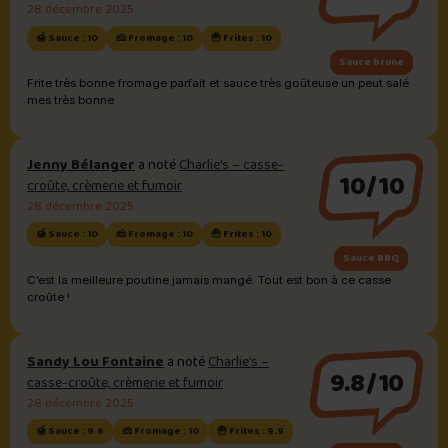
28 décembre 2025
🍯 Sauce : 10
🧀 Fromage : 10
🍟 Frites : 10
Sauce brune
Frite très bonne fromage parfait et sauce très goûteuse un peut salé
mes très bonne
Jenny Bélanger
a noté
Charlie’s – casse-
10/10
croûte, crèmerie et fumoir
28 décembre 2025
🍯 Sauce : 10
🧀 Fromage : 10
🍟 Frites : 10
Sauce BBQ
C’est la meilleure poutine jamais mangé. Tout est bon à ce casse
croûte !
Sandy Lou Fontaine
a noté
Charlie’s –
9.8/10
casse-croûte, crèmerie et fumoir
28 décembre 2025
🍯 Sauce : 9.6
🧀 Fromage : 10
🍟 Frites : 9.9