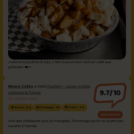
J'adore la poutine là-bas, c'est toujours bon surtout celle aux
grillades! ❤️👀
Henry Cotto
a noté
Charlie’s – casse-croûte,
9.7/10
crèmerie et fumoir
29 octobre 2025
🍯 Sauce : 9.5
🧀 Fromage : 10
🍟 Frites : 9.5
Sauce brune
Une des meilleures que j’ai mangées. Dommage qu’ils ne soient pas
ouverts à l’année.