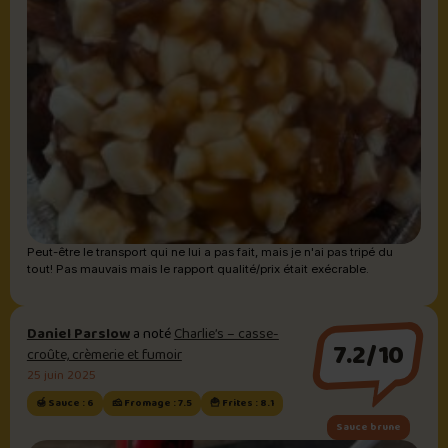
Peut-être le transport qui ne lui a pas fait, mais je n'ai pas tripé du
tout! Pas mauvais mais le rapport qualité/prix était exécrable.
Daniel Parslow
a noté
Charlie’s – casse-
7.2/10
croûte, crèmerie et fumoir
25 juin 2025
🍯 Sauce : 6
🧀 Fromage : 7.5
🍟 Frites : 8.1
Sauce brune