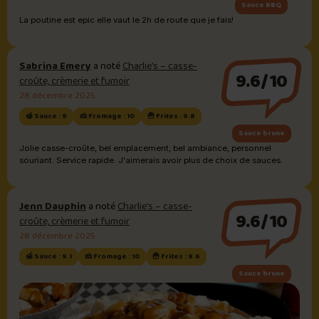
Sauce BBQ
La poutine est epic elle vaut le 2h de route que je fais!
Sabrina Emery
a noté
Charlie’s – casse-
9.6/10
croûte, crèmerie et fumoir
28 décembre 2025
🍯 Sauce : 9
🧀 Fromage : 10
🍟 Frites : 9.8
Sauce brune
Jolie casse-croûte, bel emplacement, bel ambiance, personnel
souriant. Service rapide. J'aimerais avoir plus de choix de sauces.
Jenn Dauphin
a noté
Charlie’s – casse-
9.6/10
croûte, crèmerie et fumoir
28 décembre 2025
🍯 Sauce : 9.1
🧀 Fromage : 10
🍟 Frites : 9.6
Sauce brune