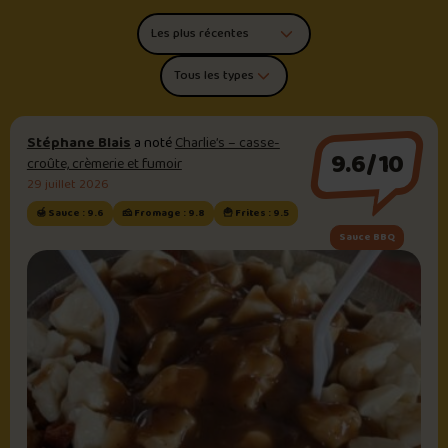
Trier les commentaires
Filtrer par type de poutine
Stéphane Blais
a noté
Charlie’s – casse-
9.6/10
croûte, crèmerie et fumoir
29 juillet 2026
🍯 Sauce : 9.6
🧀 Fromage : 9.8
🍟 Frites : 9.5
Sauce BBQ