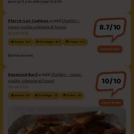
pour qu'il y en aille jusqu'à la fin
Pierre-Luc Cadieux
a noté
Charlie’s –
8.7/10
casse-croûte, crèmerie et fumoir
19 mai 2025
🍯 Sauce : 8.7
🧀 Fromage : 8.7
🍟 Frites : 8.7
Sauce brune
Bonne poutine
Raymond Baril
a noté
Charlie’s – casse-
10/10
croûte, crèmerie et fumoir
19 mai 2025
🍯 Sauce : 10
🧀 Fromage : 10
🍟 Frites : 10
Sauce brune