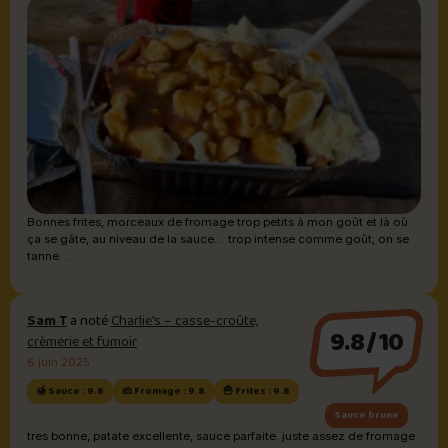
Bonnes frites, morceaux de fromage trop petits à mon goût et là où
ça se gâte, au niveau de la sauce… trop intense comme goût, on se
tanne…
Sam T
a noté
Charlie’s – casse-croûte,
9.8/10
crèmerie et fumoir
6 juin 2025
🍯 Sauce : 9.8
🧀 Fromage : 9.8
🍟 Frites : 9.8
Sauce brune
tres bonne, patate excellente, sauce parfaite. juste assez de fromage