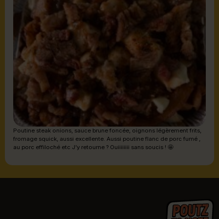
Poutine steak onions, sauce brune foncée, oignons légèrement frits,
fromage squick, aussi excellente. Aussi poutine flanc de porc fumé ,
au porc effiloché etc J’y retourne ? Ouiiiiiiii sans soucis ! 🤩