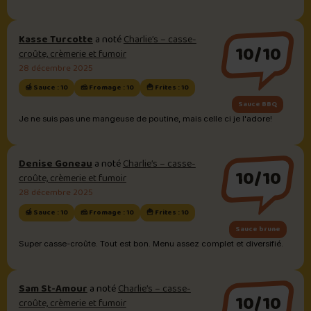
Kasse Turcotte
a noté
Charlie’s – casse-
10/10
croûte, crèmerie et fumoir
28 décembre 2025
🍯 Sauce : 10
🧀 Fromage : 10
🍟 Frites : 10
Sauce BBQ
Je ne suis pas une mangeuse de poutine, mais celle ci je l'adore!
Denise Goneau
a noté
Charlie’s – casse-
10/10
croûte, crèmerie et fumoir
28 décembre 2025
🍯 Sauce : 10
🧀 Fromage : 10
🍟 Frites : 10
Sauce brune
Super casse-croûte. Tout est bon. Menu assez complet et diversifié.
Sam St-Amour
a noté
Charlie’s – casse-
10/10
croûte, crèmerie et fumoir