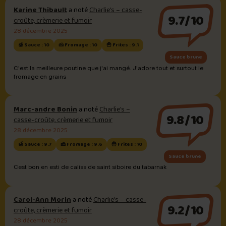
Karine Thibault
a noté
Charlie’s – casse-
9.7/10
croûte, crèmerie et fumoir
28 décembre 2025
🍯 Sauce : 10
🧀 Fromage : 10
🍟 Frites : 9.1
Sauce brune
C'est la meilleure poutine que j'ai mangé. J'adore tout et surtout le
fromage en grains
Marc-andre Bonin
a noté
Charlie’s –
9.8/10
casse-croûte, crèmerie et fumoir
28 décembre 2025
🍯 Sauce : 9.7
🧀 Fromage : 9.6
🍟 Frites : 10
Sauce brune
Cest bon en esti de caliss de saint siboire du tabarnak
Carol-Ann Morin
a noté
Charlie’s – casse-
9.2/10
croûte, crèmerie et fumoir
28 décembre 2025