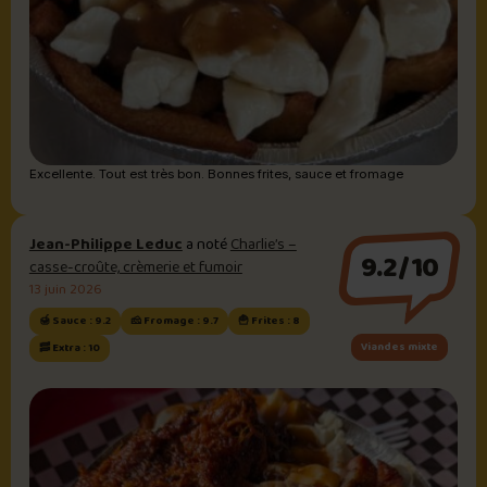
Excellente. Tout est très bon. Bonnes frites, sauce et fromage
Jean-Philippe Leduc
a noté
Charlie’s –
9.2/10
casse-croûte, crèmerie et fumoir
13 juin 2026
🍯 Sauce : 9.2
🧀 Fromage : 9.7
🍟 Frites : 8
Viandes mixte
🥓 Extra : 10