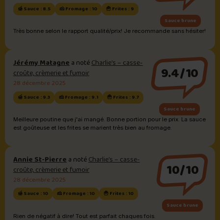
🍯 Sauce : 8.5
🧀 Fromage : 10
🍟 Frites : 9
Sauce brune
Très bonne selon le rapport qualité/prix! Je recommande sans hésiter!
Jérémy Matagne
a noté
Charlie’s – casse-
9.4/10
croûte, crèmerie et fumoir
28 décembre 2025
🍯 Sauce : 9.3
🧀 Fromage : 9.1
🍟 Frites : 9.7
Sauce brune
Meilleure poutine que j'ai mangé. Bonne portion pour le prix. La sauce
est goûteuse et les frites se marient très bien au fromage.
Annie St-Pierre
a noté
Charlie’s – casse-
10/10
croûte, crèmerie et fumoir
28 décembre 2025
🍯 Sauce : 10
🧀 Fromage : 10
🍟 Frites : 10
Sauce brune
Rien de négatif à dire! Tout est parfait chaques fois.