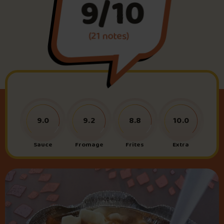
9/10
Foire aux questions
(21 notes)
Me connecter
9.0
9.2
8.8
10.0
Sauce
Fromage
Frites
Extra