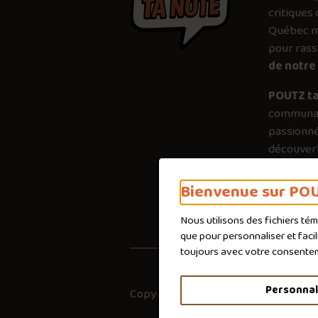
critiques 
Québec mé
pour ras
de notre 
POUTZ ta
communau
passionné
découvert
plus just
importanc
Bienvenue sur POU
poutines 
Nous utilisons des fichiers té
que pour personnaliser et faci
toujours avec votre consente
Personnal
Copyright © 2026
Co