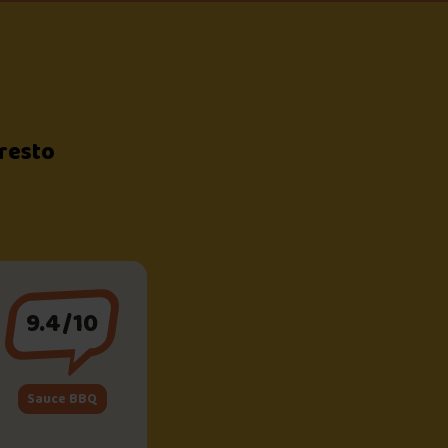
 resto
9.4/10
Sauce BBQ