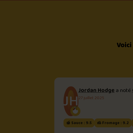
Voici
Jordan Hodge
a noté
JH
27 juillet 2025
🍯 Sauce : 9.5
🧀 Fromage : 9.2