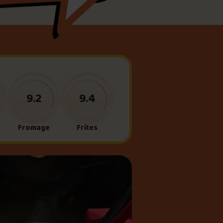
meau
ne?
9.2
9.4
Fromage
Frites