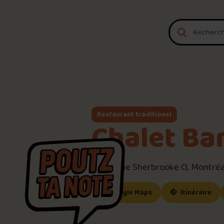
Aller au contenu
Restaurant traditionel
Chalet Ba
5456 Rue Sherbrooke O, Montréa
(ce lien s’ouvrira dan
(ce
Google Maps
Itinéraire