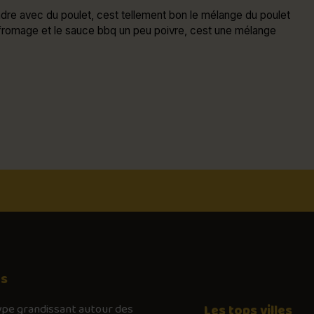
dre avec du poulet, cest tellement bon le mélange du poulet
e fromage et le sauce bbq un peu poivre, cest une mélange
os
ype
grandissant autour des
Les tops villes