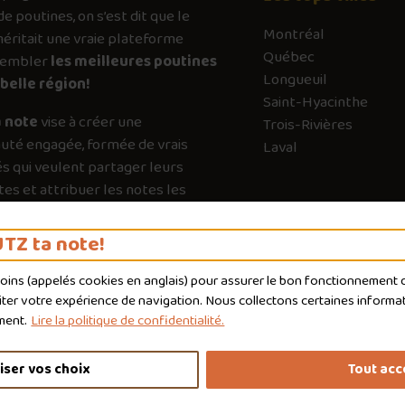
de poutines, on s’est dit que le
Montréal
ritait une vraie plateforme
Québec
sembler
les meilleures poutines
Longueuil
belle région!
Saint-Hyacinthe
 note
vise à créer une
Trois-Rivières
té engagée, formée de vrais
Laval
s qui veulent partager leurs
es et attribuer les notes les
es possible. Chaque vote a son
e pour guider les autres vers les
TZ ta note!
qui valent vraiment le détour.
moins (appelés
cookies
en anglais) pour assurer le bon fonctionnement du
liter votre expérience de navigation. Nous collectons certaines informat
ment.
Lire la politique de confidentialité.
iser vos choix
Tout acc
nditions d'utilisation
Politique de confidentialité
Personnaliser 