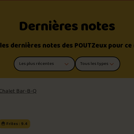
Dernières notes
 les dernières notes des POUTZeux pour ce
Trier les commentaires
Filtrer par type de poutine
Chalet Bar-B-Q
🍟 Frites : 9.4