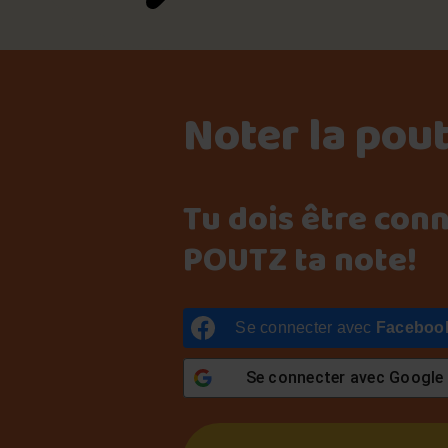
Noter la pou
Tu dois être con
POUTZ ta note!
Se connecter avec
Faceboo
Se connecter avec
Google