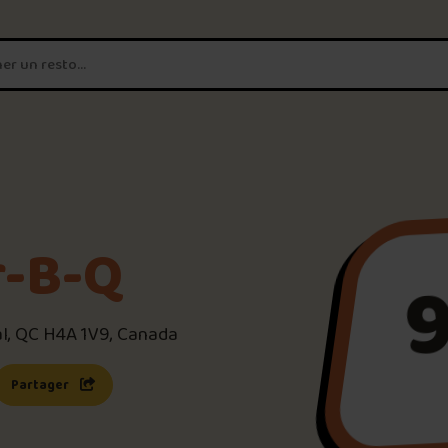
T'es un vrai
amateur de poutine?
Connecte-toi
pour POUTZ ta no
Noter une poutine!
r-B-Q
9
Trouve une POUTZ sur la 
l, QC H4A 1V9, Canada
Palmarès des meilleures 
s une nouvelle fenêtre)
 lien s’ouvrira dans une nouvelle fenêtre)
Partager