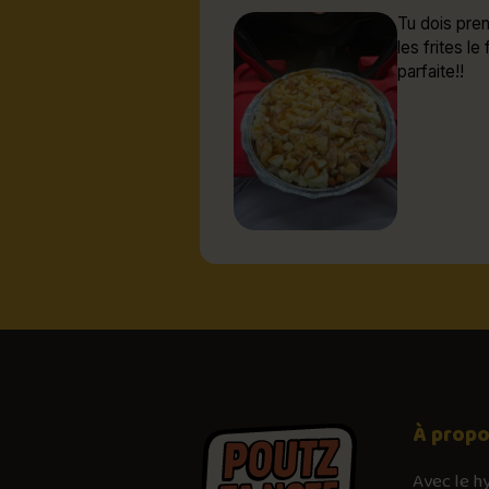
Tu dois pren
les frites l
parfaite!!
À prop
Avec le
h