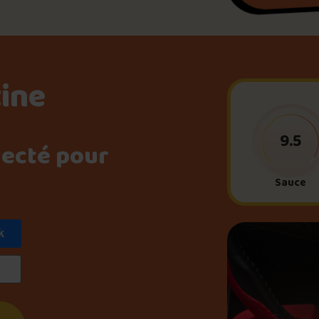
Le palmarès d’Olivier Pri
Jeu – Connais-tu ta pouti
tine
Forfaits
9.5
necté pour
Sauce
Foire aux questions
k
Me connecter