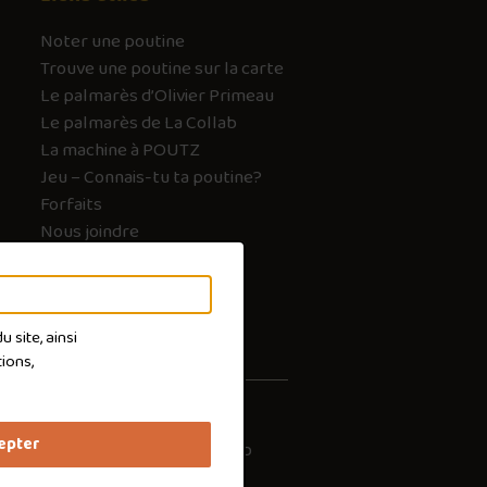
Noter une poutine
Trouve une poutine sur la carte
Le palmarès d’Olivier Primeau
Le palmarès de La Collab
La machine à POUTZ
Jeu – Connais-tu ta poutine?
Forfaits
Nous joindre
FAQ
 site, ainsi
ions,
epter
les cookies
Conception :
Ekloweb