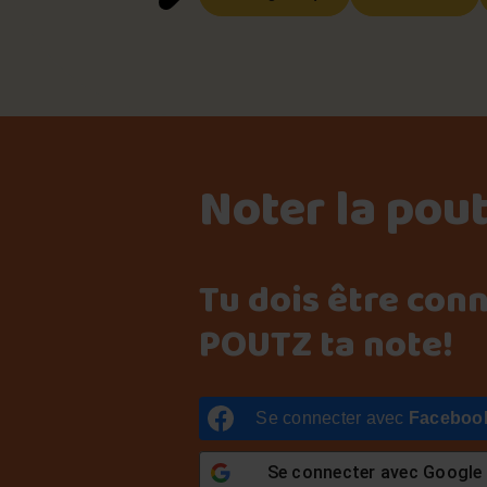
Noter la pou
Tu dois être con
POUTZ ta note!
Se connecter avec
Faceboo
Se connecter avec
Google