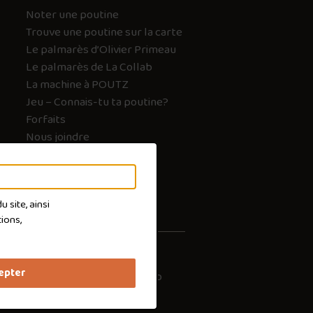
Noter une poutine
Trouve une poutine sur la carte
Le palmarès d’Olivier Primeau
Le palmarès de La Collab
La machine à POUTZ
Jeu – Connais-tu ta poutine?
Forfaits
Nous joindre
FAQ
 site, ainsi
ions,
epter
les cookies
Conception :
Ekloweb