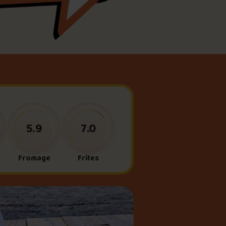
meau
ne?
5.9
7.0
Fromage
Frites