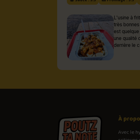
🍯 Sauce : 5.5
🧀 Fromage : 5.5
L'usine à fr
très bonnes 
est quelque
une qualité 
derrière le
À prop
Avec le
h