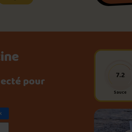
Le palmarès d’Olivier Pri
Jeu – Connais-tu ta pouti
tine
Forfaits
7.2
necté pour
Foire aux questions
Sauce
k
Me connecter