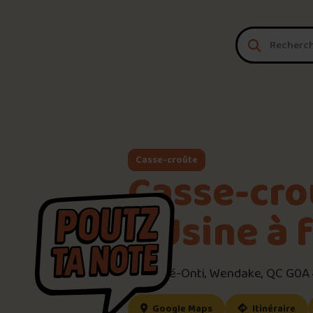
Aller au contenu
Casse-croûte
Casse-cro
L’Usine à 
640 Oné-Onti, Wendake, QC G0A
(ce lien s’ouvrira dan
(ce
Google Maps
Itinéraire