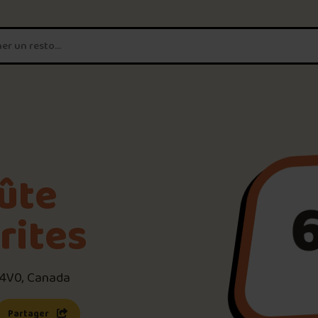
T'es un vrai
amateur de poutine?
Connecte-toi
pour POUTZ ta no
Noter une poutine!
ûte
Trouve une POUTZ sur la 
frites
Palmarès des meilleures 
 4V0, Canada
s une nouvelle fenêtre)
 lien s’ouvrira dans une nouvelle fenêtre)
Partager