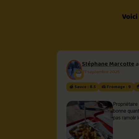
Voici
Stéphane Marcotte
a
27 septembre 2025
🍯 Sauce : 8.5
🧀 Fromage : 9

Propriétaire super sympathi
bonne quanti
pas ramolir l