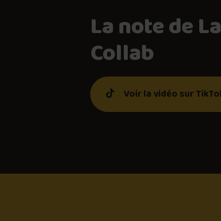
La note de L
Collab
Voir la vidéo sur TikT