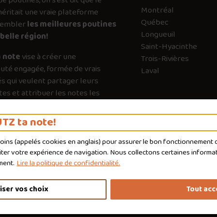
de poutines, on s’est dit que le
Montréal
ritait une vraie plateforme
Québec
sembler
les meilleures poutines
Longueuil
belle région!
Saint-Hyacinthe
 note
vise à créer une
Trois-Rivières
té engagée, formée de vrais
Laval
s qui veulent partager leurs
es et attribuer les notes les
es possible. Chaque vote a son
e pour guider les autres vers les
TZ ta note!
qui valent vraiment le détour.
moins (appelés
cookies
en anglais) pour assurer le bon fonctionnement du
liter votre expérience de navigation. Nous collectons certaines informat
ment.
Lire la politique de confidentialité.
iser vos choix
Tout acc
nditions d'utilisation
Politique de confidentialité
Personnaliser 