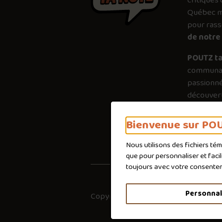
critiques 
Québec mé
pour ras
de notre 
POUTZ ta
communau
passionné
découvert
plus just
importanc
Bienvenue sur POU
poutines 
Nous utilisons des fichiers té
que pour personnaliser et faci
toujours avec votre consente
Personnal
Copyright © 2026
Co