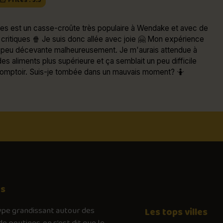
🍟 Frites : 5.5
ites est un casse-croûte très populaire à Wendake et avec de
critiques 🍿 Je suis donc allée avec joie 🤗 Mon expérience
 peu décevante malheureusement. Je m'aurais attendue à
des aliments plus supérieure et ça semblait un peu difficile
 comptoir. Suis-je tombée dans un mauvais moment? 🤷
os
ype
grandissant autour des
Les tops villes