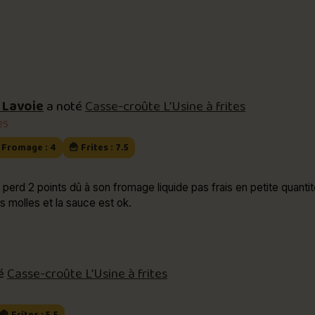
 Lavoie
a noté
Casse-croûte L’Usine à frites
025
 Fromage : 4
🍟 Frites : 7.5
perd 2 points dû à son fromage liquide pas frais en petite quantité
ès molles et la sauce est ok.
té
Casse-croûte L’Usine à frites