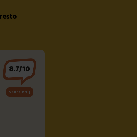
 resto
8.7/10
Sauce BBQ