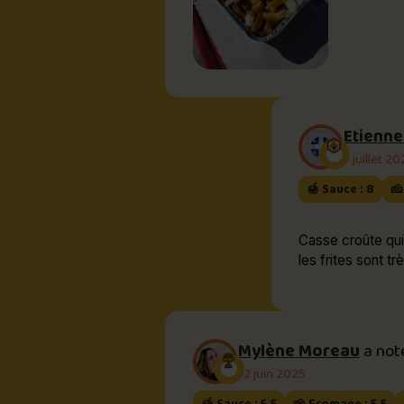
Etienne
7 juillet 2
🍯 Sauce : 8
🧀
Casse croûte qui 
les frites sont tr
Mylène Moreau
a no
12 juin 2025