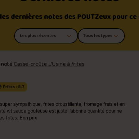
 les dernières notes des POUTZeux pour ce
Trier les commentaires
Filtrer par type de poutine
 noté
Casse-croûte L’Usine à frites
 Frites : 8.7
que, frites croustillante, fromage frais et en
té wt sauce goûteuse est juste l’abonne quantité pour ne
es frites. Bon prix