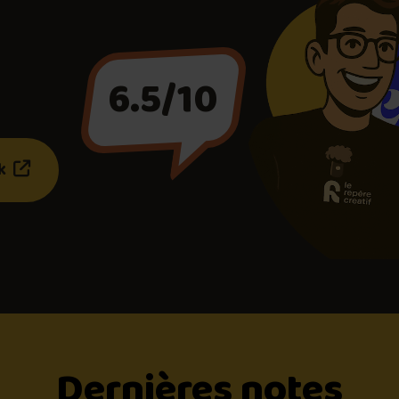
a
6.5/10
(ce lien s’ouvrira dans une nouvelle fenêtre)"
ok
Dernières notes