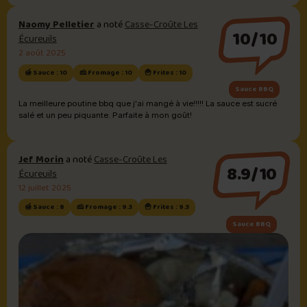
Naomy Pelletier
a noté
Casse-Croûte Les
10/10
Écureuils
2 août 2025
🍯 Sauce : 10
🧀 Fromage : 10
🍟 Frites : 10
Sauce BBQ
La meilleure poutine bbq que j'ai mangé à vie!!!!! La sauce est sucré
salé et un peu piquante. Parfaite à mon goût!
Jef Morin
a noté
Casse-Croûte Les
8.9/10
Écureuils
12 juillet 2025
🍯 Sauce : 8
🧀 Fromage : 9.3
🍟 Frites : 9.3
Sauce BBQ