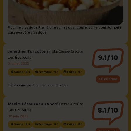
Poutine classique,Rien à dire sur les quantités et sur le goût.Joli petit
casse-croûte classique.
Jonathan Turcotte
a noté
Casse-Croûte
9.1/10
Les Écureuils
3 juillet 2025
🍯 Sauce : 9.1
🧀 Fromage : 9.1
🍟 Frites : 9.1
Sauce brune
Très bonne poutine de casse-croute
Maxim Létourneau
a noté
Casse-Croûte
8.1/10
Les Écureuils
30 juin 2025
🍯 Sauce : 8.1
🧀 Fromage : 8.1
🍟 Frites : 8.1