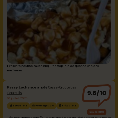
Exellente poutine sauce bbq. Pas trop loin de quebec une des
meilleures.
Kassy Lachance
a noté
Casse-Croûte Les
9.6/10
Écureuils
10 juillet 2025
🍯 Sauce : 9.6
🧀 Fromage : 9.6
🍟 Frites : 9.6
Sauce BBQ
Très bon! Impeccable 😊 J’y suis allé à la fin de l’été dernier et je pense