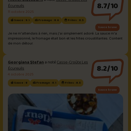
8.7/10
Écureuils
11 octobre 2025
🍯 Sauce : 9.1
🧀 Fromage : 8.6
🍟 Frites : 8.5
Sauce brune
Je ne m'attendais à rien, mais j'ai simplement adoré. La sauce m'a
impressionné, le fromage était bon et les frites croustillantes. Content
de mon détour.
Georgiana Ştefan
a noté
Casse-Croûte Les
8.2/10
Écureuils
4 octobre 2025
🍯 Sauce : 8
🧀 Fromage : 8.1
🍟 Frites : 8.5
Sauce brune