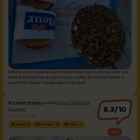
Bébé poutine régulière avec poutine steak-oignons format maxi. Les
frites étaient bonnes quoique un peu molles, le fromage frais et la
sauce était un peu trop épaisse à notre goût.
Karoline Bolduc
a noté
Casse-Croûte Les
8.3/10
Écureuils
3 octobre 2025
🍯 Sauce : 8
🧀 Fromage : 10
🍟 Frites : 7
Autre