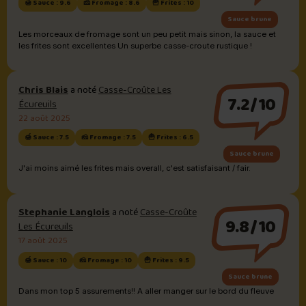
🍯 Sauce : 9.6
🧀 Fromage : 8.6
🍟 Frites : 10
Sauce brune
Les morceaux de fromage sont un peu petit mais sinon, la sauce et
les frites sont excellentes Un superbe casse-croute rustique !
Chris Blais
a noté
Casse-Croûte Les
7.2/10
Écureuils
22 août 2025
🍯 Sauce : 7.5
🧀 Fromage : 7.5
🍟 Frites : 6.5
Sauce brune
J'ai moins aimé les frites mais overall, c'est satisfaisant / fair.
Stephanie Langlois
a noté
Casse-Croûte
9.8/10
Les Écureuils
17 août 2025
🍯 Sauce : 10
🧀 Fromage : 10
🍟 Frites : 9.5
Sauce brune
Dans mon top 5 assurements!! A aller manger sur le bord du fleuve