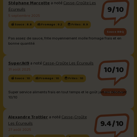
Stéphane Marcotte
a noté
Casse-Croûte Les
9/10
Écureuils
5 septembre 2025
🍯 Sauce : 8.8
🧀 Fromage : 9.2
🍟 Frites : 8.9
Sauce BBQ
Pas assez de sauce, frite moyennement molle fromage frais et en
bonne quantité.
SuperJkl9
a noté
Casse-Croûte Les Écureuils
10/10
31 août 2025
🍯 Sauce : 10
🧀 Fromage : 10
🍟 Frites : 10
Sauce brune
Super service aliments frais en tout temps et le goût jamais décevant
10/10
Alexandre Trottier
a noté
Casse-Croûte
9.4/10
Les Écureuils
27 août 2025