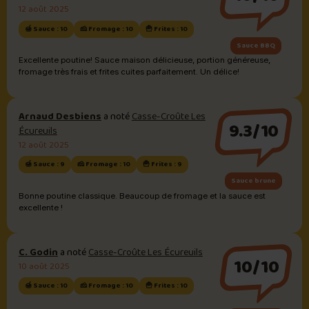
12 août 2025
🍯 Sauce : 10
🧀 Fromage : 10
🍟 Frites : 10
Sauce BBQ
Excellente poutine! Sauce maison délicieuse, portion généreuse,
fromage très frais et frites cuites parfaitement. Un délice!
Arnaud Desbiens
a noté
Casse-Croûte Les
9.3/10
Écureuils
12 août 2025
🍯 Sauce : 9
🧀 Fromage : 10
🍟 Frites : 9
Sauce brune
Bonne poutine classique. Beaucoup de fromage et la sauce est
excellente !
C. Godin
a noté
Casse-Croûte Les Écureuils
10/10
10 août 2025
🍯 Sauce : 10
🧀 Fromage : 10
🍟 Frites : 10