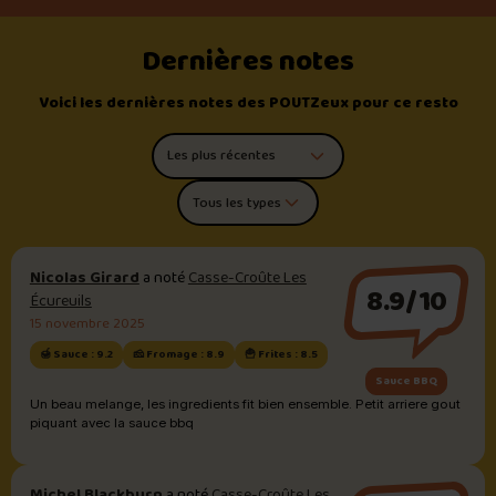
Dernières notes
Voici les dernières notes des POUTZeux pour ce resto
Trier les commentaires
Filtrer par type de poutine
Nicolas Girard
a noté
Casse-Croûte Les
8.9/10
Écureuils
15 novembre 2025
🍯 Sauce : 9.2
🧀 Fromage : 8.9
🍟 Frites : 8.5
Sauce BBQ
Un beau melange, les ingredients fit bien ensemble. Petit arriere gout
piquant avec la sauce bbq
Michel Blackburn
a noté
Casse-Croûte Les