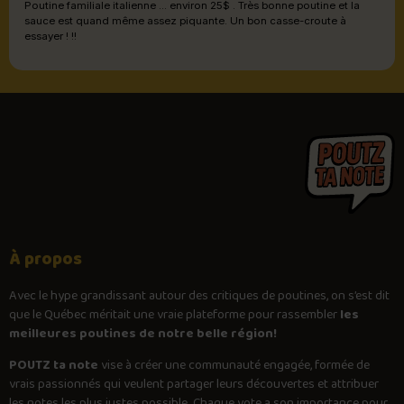
Poutine familiale italienne ... environ 25$ . Très bonne poutine et la
tout simplement 🤩 Parce que les frites sont toutes aussi géniales,
sauce est quand même assez piquante. Un bon casse-croute à
j'aurais pris juste un peu moins de sauce afin de pouvoir avoir le
essayer ! !!
plaisir d'en manger davantage sans que la sauce soit à elle seule la
vedette. Ma dégustation si satisfaisante maintenant terminée, je n'ai
qu'un seul souhait souhait: me transformer en un petit écureuil 🐿️
pour pouvoir faire des réserves dans mes joues avant de partir hihihihi
Je reviendrai ❤️
À propos
Avec le
hype
grandissant autour des critiques de poutines, on s’est dit
que le Québec méritait une vraie plateforme pour rassembler
les
meilleures poutines de notre belle région!
POUTZ ta note
vise à créer une communauté engagée, formée de
vrais passionnés qui veulent partager leurs découvertes et attribuer
les notes les plus justes possible. Chaque vote a son importance pour