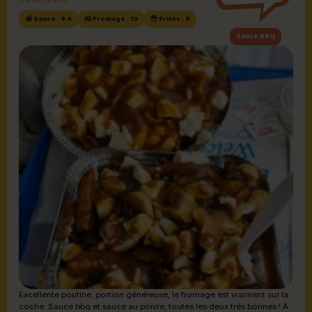
🍯 Sauce : 9.4
🧀 Fromage : 10
🍟 Frites : 9
Sauce BBQ
Excellente poutine, portion généreuse, le fromage est vraiment sur la
coche. Sauce bbq et sauce au poivre, toutes les deux très bonnes ! À