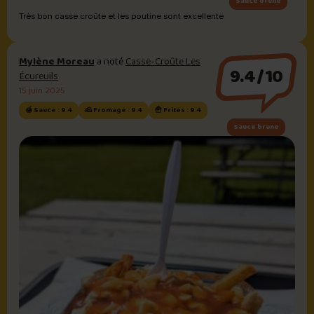
Sauce brune
Très bon casse croûte et les poutine sont excellente
Mylène Moreau
a noté
Casse-Croûte Les
9.4/10
Écureuils
15 juin 2025
🍯 Sauce : 9.4
🧀 Fromage : 9.4
🍟 Frites : 9.4
Sauce brune