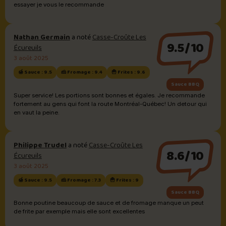
essayer je vous le recommande
Nathan Germain
a noté
Casse-Croûte Les
9.5/10
Écureuils
3 août 2025
🍯 Sauce : 9.5
🧀 Fromage : 9.4
🍟 Frites : 9.6
Sauce BBQ
Super service! Les portions sont bonnes et égales. Je recommande
fortement au gens qui font la route Montréal-Québec! Un detour qui
en vaut la peine.
Philippe Trudel
a noté
Casse-Croûte Les
8.6/10
Écureuils
3 août 2025
🍯 Sauce : 9.5
🧀 Fromage : 7.3
🍟 Frites : 9
Sauce BBQ
Bonne poutine beaucoup de sauce et de fromage manque un peut
de frite par exemple mais elle sont excellentes