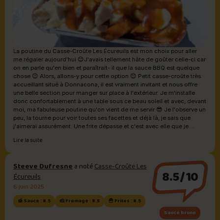
La poutine du Casse-Croûte Les Écureuils est mon choix pour aller
me régaler aujourd'hui 😊J'avais tellement hâte de goûter celle-ci car
on en parle qu'en bien et paraîtrait- il que la sauce BBQ est quelque
chose 😉 Alors, allons-y pour cette option 😊 Petit casse-croûte très
accueillant situé à Donnacona, il est vraiment invitant et nous offre
une belle section pour manger sur place à l'extérieur. Je m'installe
donc confortablement à une table sous ce beau soleil et avec, devant
moi, ma fabuleuse poutine qu'on vient de me servir 😎 Je l'observe un
peu, la tourne pour voir toutes ses facettes et déjà là, je sais que
j'aimerai assurément. Une frite dépasse et c'est avec elle que je
débute donc la dégustation 🤤 Oh! Elle est de compétition, c'est
Lire la suite
garanti. Sans un ni deux, je prends une bouchée parfaite et je la
savoure sans me presser. Mes yeux se ferment par eux-mêmes et
j'entends Mmmmm dans ma tête 😇 Après un cours instant, je reviens
Steeve Dufresne
a noté
Casse-Croûte Les
à la réalité et j'avale ma bouchée. Quelle incroyable poutine que je
8.5/10
Écureuils
viens de découvrir à l'instant 🥰 *Les frites maison sont dorées,
croustillantes et si légères. *Le fromage est frais et en très bonne
6 juin 2025
quantité. *Finalement, la sauce 👌 Dans les sauces BBQ que j'ai eu
🍯 Sauce : 8.5
🧀 Fromage : 8.5
🍟 Frites : 8.5
l'honneur de goûter, elle est vraiment solide celle-ci. Elle est
consistante et apporte à la fois un côté légèrement salé mais aussi
Sauce brune
sucrée. Son petit punch de piquant très léger est parfait. Je l'adore