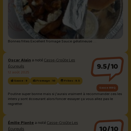
Bonnes frites Excellent fromage Sauce gélatineuse …
Oscar Alain
a noté
Casse-Croûte Les
9.5/10
Écureuils
12 août 2025
🍯 Sauce : 9
🧀 Fromage : 10
🍟 Frites : 9.5
Sauce BBQ
Poutine super bonne mais si j'aurais vraiment à recommander ces les
inters y sont écoeurant alors foncer essayer ça vous allez pas le
regretter.
Émilie Plante
a noté
Casse-Croûte Les
10/10
Écureuils