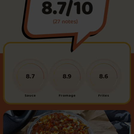
8.7/10
Foire aux questions
(27 notes)
Me connecter
8.7
8.9
8.6
Sauce
Fromage
Frites