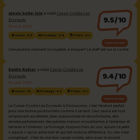
alexis belle-isle
a noté
Casse-Croûte Les
9.5/10
Écureuils
16 août 2025
🍯 Sauce : 9.6
🧀 Fromage : 9.8
🍟 Frites : 9.2
Sauce brune
Une poutine vraiment incroyable, à essayer!! Le staff est sur la coche
Emilie Ratter
a noté
Casse-Croûte Les
9.4/10
Écureuils
16 août 2025
🍯 Sauce : 10
🧀 Fromage : 9.2
🍟 Frites : 9.1
Sauce brune
Le Casse-Croûte Les Écureuils à Donnacona, c’est l’endroit parfait
pour une bonne poutine faite comme il se doit. Leur sauce est tout
simplement excellente, bien assaisonnée et réconfortante, elle
enrobe parfaitement des patates maison croustillantes à l’extérieur et
tendres à l’intérieur. Le fromage, toujours frais du jour, ajoute ce petit
« squick » qu’on aime tant et qui fait toute la différence. Ici, rien n’est
compliqué : c’est du vrai bon casse-croûte, servi avec le sourire.