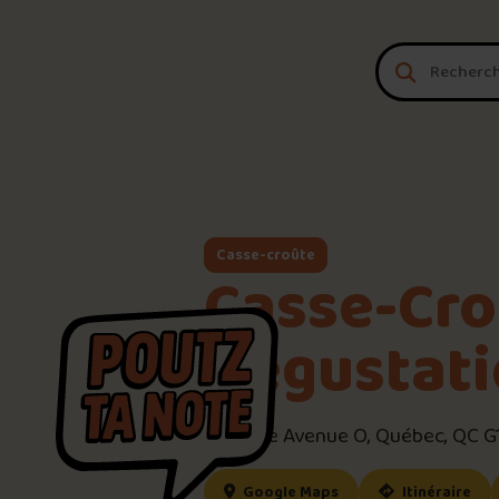
Aller au contenu
Casse-croûte
Casse-Cro
Dégustat
4585 3e Avenue O, Québec, QC G
(ce lien s’ouvrira dan
(ce
Google Maps
Itinéraire