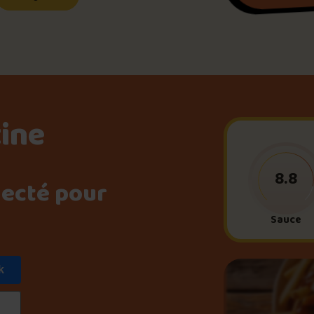
Le palmarès d’Olivier Pri
Jeu – Connais-tu ta pouti
tine
Forfaits
8.8
necté pour
Foire aux questions
Sauce
k
Me connecter