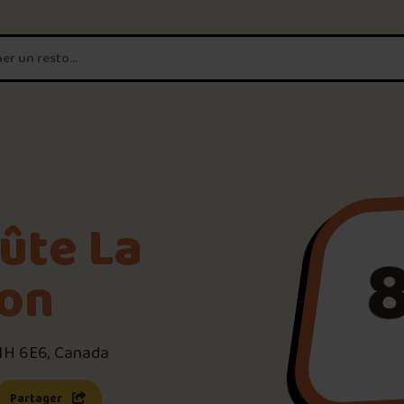
T'es un vrai
amateur de poutine?
Connecte-toi
pour POUTZ ta no
Noter une poutine!
ûte La
Trouve une POUTZ sur la 
ion
Palmarès des meilleures 
1H 6E6, Canada
s une nouvelle fenêtre)
 lien s’ouvrira dans une nouvelle fenêtre)
Partager