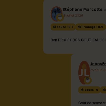
Stéphane Marcotte
a
13 juillet 2026
🍯 Sauce : 8.7
🧀 Fromage : 8.9
Bon PRIX ET BON GOUT SAUCE Bq tr
Jennyf
JL
25 août 2
🍯 Sauce : 9
🧀
Goût de sauce tr