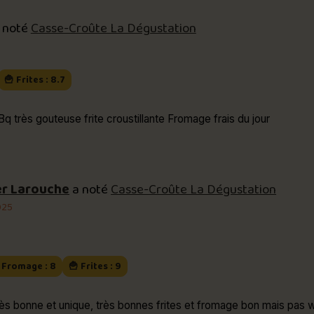
 noté
Casse-Croûte La Dégustation
🍟 Frites : 8.7
ès gouteuse frite croustillante Fromage frais du jour
er Larouche
a noté
Casse-Croûte La Dégustation
025
 Fromage : 8
🍟 Frites : 9
ès bonne et unique, très bonnes frites et fromage bon mais pas