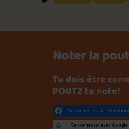
Noter la pou
Tu dois être con
POUTZ ta note!
Se connecter avec
Faceboo
Se connecter avec
Google