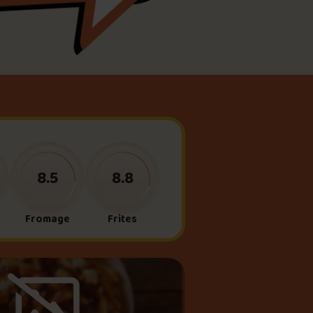
meau
ne?
8.5
8.8
Fromage
Frites