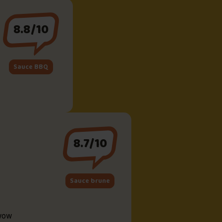
8.8/10
Sauce BBQ
8.7/10
Sauce brune
 wow