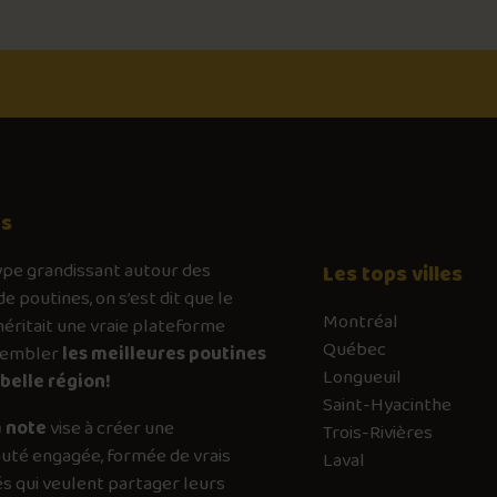
os
ype
grandissant autour des
Les tops villes
de poutines, on s’est dit que le
Montréal
ritait une vraie plateforme
Québec
sembler
les meilleures poutines
Longueuil
belle région!
Saint-Hyacinthe
 note
vise à créer une
Trois-Rivières
té engagée, formée de vrais
Laval
s qui veulent partager leurs