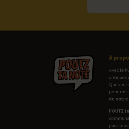
À prop
Avec le
h
critiques 
Québec mé
pour ras
de notre 
POUTZ ta
communau
passionné