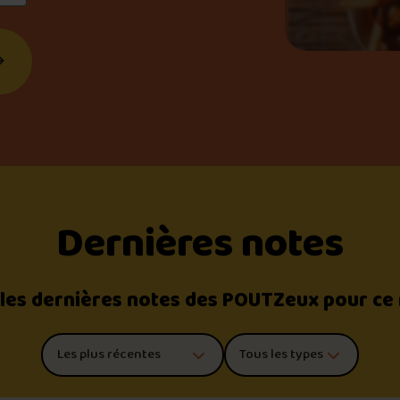
Dernières notes
 les dernières notes des POUTZeux pour ce
Trier les commentaires
Filtrer par type de poutine